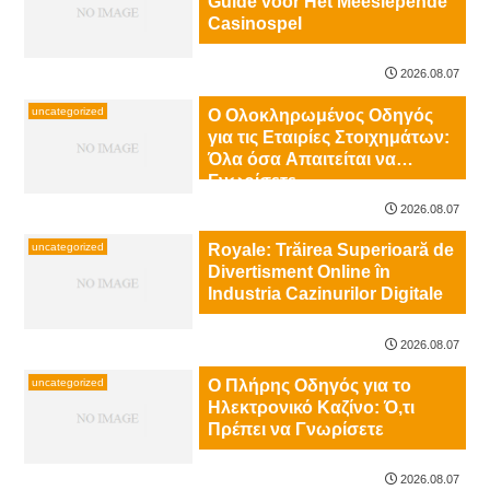
Guide voor Het Meeslepende
Casinospel
2026.08.07
uncategorized
Ο Ολοκληρωμένος Οδηγός
για τις Εταιρίες Στοιχημάτων:
Όλα όσα Απαιτείται να
Γνωρίσετε
2026.08.07
uncategorized
Royale: Trăirea Superioară de
Divertisment Online în
Industria Cazinurilor Digitale
2026.08.07
uncategorized
Ο Πλήρης Οδηγός για το
Ηλεκτρονικό Καζίνο: Ό,τι
Πρέπει να Γνωρίσετε
2026.08.07