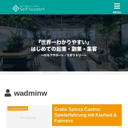
MENU
wadminw
uncategorized
Gratis Spinza Casino:
Spielerfahrung mit Klarheit &
Fairness