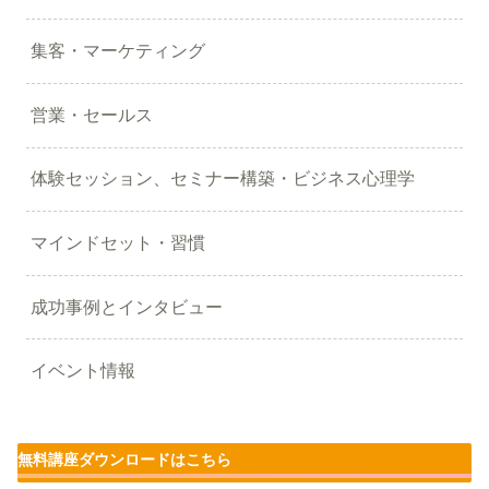
集客・マーケティング
営業・セールス
体験セッション、セミナー構築・ビジネス心理学
マインドセット・習慣
成功事例とインタビュー
イベント情報
無料講座ダウンロードはこちら