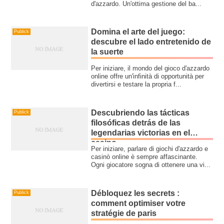
d'azzardo. Un'ottima gestione del ba...
Domina el arte del juego:
Publick
descubre el lado entretenido de
la suerte
Per iniziare, il mondo del gioco d'azzardo
online offre un'infinità di opportunità per
divertirsi e testare la propria f...
Descubriendo las tácticas
Publick
filosóficas detrás de las
legendarias victorias en el
casino
Per iniziare, parlare di giochi d'azzardo e
casinò online è sempre affascinante.
Ogni giocatore sogna di ottenere una vi...
Débloquez les secrets :
Publick
comment optimiser votre
stratégie de paris