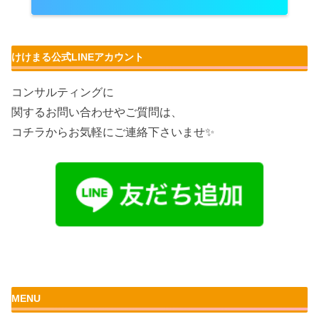
けけまる公式LINEアカウント
コンサルティングに
関するお問い合わせやご質問は、
コチラからお気軽にご連絡下さいませ✨
MENU