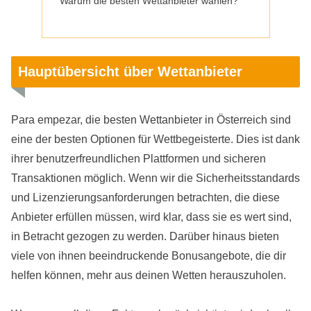
Warum die besten Wettanbieter wählen?
Hauptübersicht über Wettanbieter
Para empezar, die besten Wettanbieter in Österreich sind
eine der besten Optionen für Wettbegeisterte. Dies ist dank
ihrer benutzerfreundlichen Plattformen und sicheren
Transaktionen möglich. Wenn wir die Sicherheitsstandards
und Lizenzierungsanforderungen betrachten, die diese
Anbieter erfüllen müssen, wird klar, dass sie es wert sind,
in Betracht gezogen zu werden. Darüber hinaus bieten
viele von ihnen beeindruckende Bonusangebote, die dir
helfen können, mehr aus deinen Wetten herauszuholen.