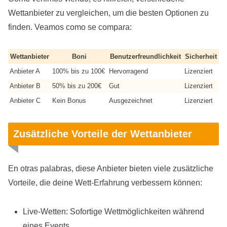
Wettanbieter zu vergleichen, um die besten Optionen zu
finden. Veamos como se compara:
Wettanbieter
Boni
Benutzerfreundlichkeit
Sicherheit
Anbieter A
100% bis zu 100€
Hervorragend
Lizenziert
Anbieter B
50% bis zu 200€
Gut
Lizenziert
Anbieter C
Kein Bonus
Ausgezeichnet
Lizenziert
Zusätzliche Vorteile der Wettanbieter
En otras palabras, diese Anbieter bieten viele zusätzliche
Vorteile, die deine Wett-Erfahrung verbessern können:
Live-Wetten: Sofortige Wettmöglichkeiten während
eines Events.