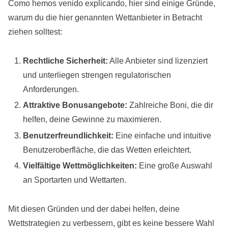
Como hemos venido explicando, hier sind einige Gründe,
warum du die hier genannten Wettanbieter in Betracht
ziehen solltest:
Rechtliche Sicherheit:
Alle Anbieter sind lizenziert
und unterliegen strengen regulatorischen
Anforderungen.
Attraktive Bonusangebote:
Zahlreiche Boni, die dir
helfen, deine Gewinne zu maximieren.
Benutzerfreundlichkeit:
Eine einfache und intuitive
Benutzeroberfläche, die das Wetten erleichtert.
Vielfältige Wettmöglichkeiten:
Eine große Auswahl
an Sportarten und Wettarten.
Mit diesen Gründen und der dabei helfen, deine
Wettstrategien zu verbessern, gibt es keine bessere Wahl