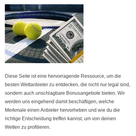
Diese Seite ist eine hervorragende Ressource, um die
besten Wettanbieter zu entdecken, die nicht nur legal sind,
sondern auch unschlagbare Bonusangebote bieten. Wir
werden uns eingehend damit beschäftigen, welche
Merkmale einen Anbieter hervorheben und wie du die
richtige Entscheidung treffen kannst, um von deinen
Wetten zu profitieren.