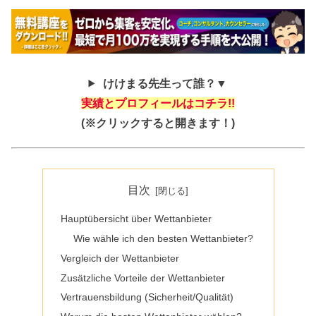
けけまる先生って誰？▼
実績とプロフィールはコチラ!!
(※クリックすると開きます！)
目次
Hauptübersicht über Wettanbieter
Wie wähle ich den besten Wettanbieter?
Vergleich der Wettanbieter
Zusätzliche Vorteile der Wettanbieter
Vertrauensbildung (Sicherheit/Qualität)