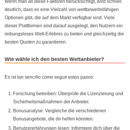
Wenn man all diese Faktoren berücksichtigt, wird schnell
deutlich, dass es eine Vielzahl von wettbewerbsfähigen
Optionen gibt, die auf dem Markt verfügbar sind. Viele
dieser Plattformen sind darauf ausgelegt, den Nutzern ein
reibungsloses Wett-Erlebnis zu bieten und gleichzeitig die
besten Quoten zu garantieren.
Wie wähle ich den besten Wettanbieter?
Es ist tan sencillo como seguir estos pasos:
Forschung betreiben: Überprüfe die Lizenzierung und
Sicherheitsmaßnahmen der Anbieter.
Bonusanalyse: Vergleiche die verschiedenen
Bonusangebote, die dir helfen könnten.
Benutzererfahrungen lesen: Informiere dich über die