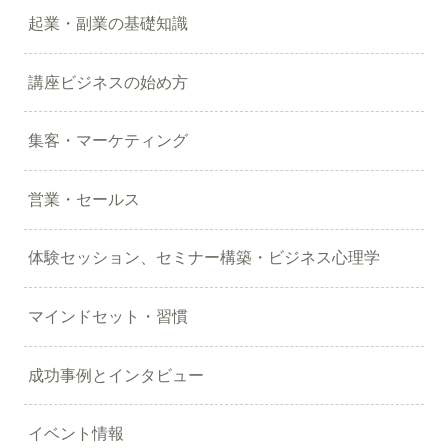
起業・副業の基礎知識
講座ビジネスの始め方
集客・マーケティング
営業・セールス
体験セッション、セミナー構築・ビジネス心理学
マインドセット・習慣
成功事例とインタビュー
イベント情報