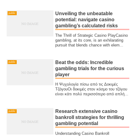
ini...
Unveiling the unbeatable
public
potential: navigate casino
gambling’s calculated risks
The Thrill of Strategic Casino PlayCasino
gambling, at its core, is an exhilarating
pursuit that blends chance with elem...
Beat the odds: Incredible
public
gambling trials for the curious
player
Η Ψυχολογία πίσω από τις Δοκιμές
ΤζόγουΟι δοκιμές στον κόσμο του τζόγου
είναι κάτι πολύ περισσότερο από απλή
τύχη. Κρύβο...
Research extensive casino
public
bankroll strategies for thrilling
gambling potential
Understanding Casino Bankroll