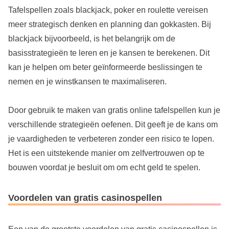
Tafelspellen zoals blackjack, poker en roulette vereisen
meer strategisch denken en planning dan gokkasten. Bij
blackjack bijvoorbeeld, is het belangrijk om de
basisstrategieën te leren en je kansen te berekenen. Dit
kan je helpen om beter geïnformeerde beslissingen te
nemen en je winstkansen te maximaliseren.
Door gebruik te maken van gratis online tafelspellen kun je
verschillende strategieën oefenen. Dit geeft je de kans om
je vaardigheden te verbeteren zonder een risico te lopen.
Het is een uitstekende manier om zelfvertrouwen op te
bouwen voordat je besluit om om echt geld te spelen.
Voordelen van gratis casinospellen