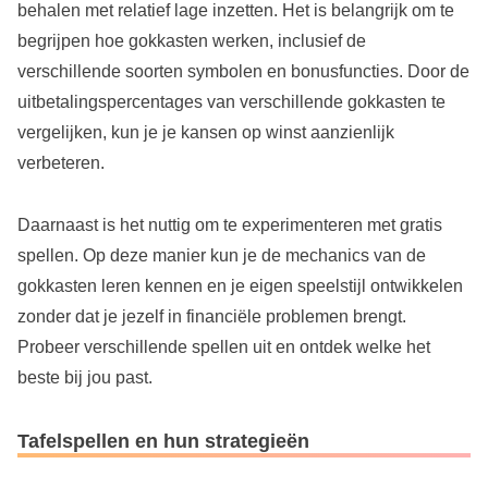
behalen met relatief lage inzetten. Het is belangrijk om te
begrijpen hoe gokkasten werken, inclusief de
verschillende soorten symbolen en bonusfuncties. Door de
uitbetalingspercentages van verschillende gokkasten te
vergelijken, kun je je kansen op winst aanzienlijk
verbeteren.
Daarnaast is het nuttig om te experimenteren met gratis
spellen. Op deze manier kun je de mechanics van de
gokkasten leren kennen en je eigen speelstijl ontwikkelen
zonder dat je jezelf in financiële problemen brengt.
Probeer verschillende spellen uit en ontdek welke het
beste bij jou past.
Tafelspellen en hun strategieën