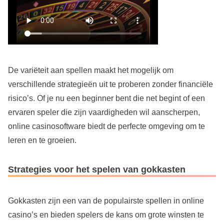
De variëteit aan spellen maakt het mogelijk om
verschillende strategieën uit te proberen zonder financiële
risico’s. Of je nu een beginner bent die net begint of een
ervaren speler die zijn vaardigheden wil aanscherpen,
online casinosoftware biedt de perfecte omgeving om te
leren en te groeien.
Strategies voor het spelen van gokkasten
Gokkasten zijn een van de populairste spellen in online
casino’s en bieden spelers de kans om grote winsten te