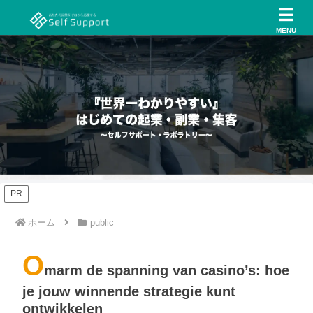
MENU
PR
ホーム
public
O
marm de spanning van casino’s: hoe
je jouw winnende strategie kunt
ontwikkelen