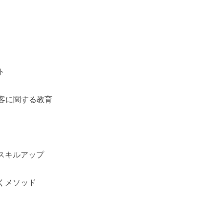
ト
客に関する教育
、
スキルアップ
くメソッド