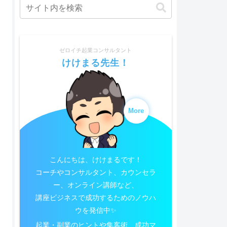
ゼロイチ起業コンサルタント
けけまる先生！
More
こんにちは、けけまるです！
コーチやコンサルタント、カウンセラ
ー、オンライン講師など、
講座ビジネスで成功するためのノウハ
ウを発信中✨
起業・副業のヒントや集客術、成功マ