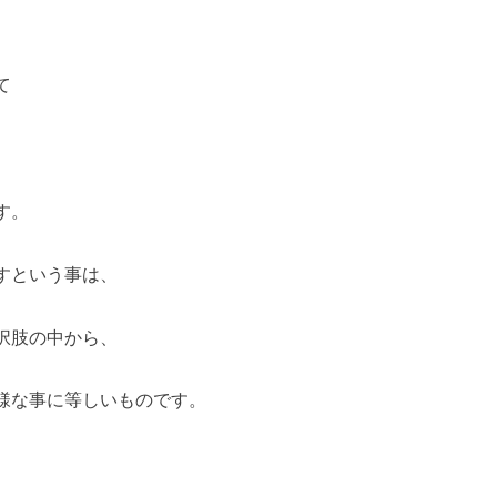
て
す。
すという事は、
択肢の中から、
様な事に等しいものです。