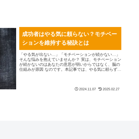
成功者はやる気に頼らない？モチベー
ションを維持する秘訣とは
「やる気が出ない…」「モチベーションが続かない…」
そんな悩みを抱えていませんか？ 実は、モチベーション
が続かないのはあなたの意思が弱いからではなく、脳の
仕組みが原因 なのです。本記事では、やる気に頼らず自
然と行動できる 5つのモチベーション維持テクニック を
解説！ 目標設定の工夫、習慣化のコツ、環境を整える方
法など、成功者が実践するモチベーション管理術を詳し
く紹介します。やる気に左右されずに行動を続けるため
2024.11.07
2025.02.27
の秘訣を今すぐチェックしましょう！