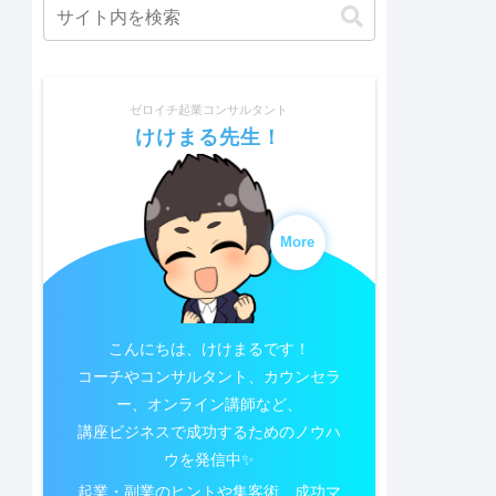
ゼロイチ起業コンサルタント
けけまる先生！
More
こんにちは、けけまるです！
コーチやコンサルタント、カウンセラ
ー、オンライン講師など、
講座ビジネスで成功するためのノウハ
ウを発信中✨
起業・副業のヒントや集客術、成功マ