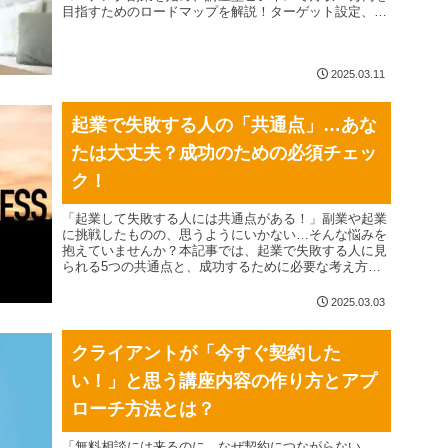
目指すためのロードマップを解説！ターゲット設定、サ
ービスの作り方、集客方法、収益化のポイントなど、初
心者でも実践しやすい具体的なステップを紹介します。
副業として在宅ワークを始めたい方、オンラインでコー
チングを提供したい方に最適な内容です。副業から起業
2025.03.11
へとステップアップする方法も解説！今すぐチェックし
て、あなたのコーチング副業をスタートしましょう！
起業で失敗する人の「共通点」…あな
たは大丈夫？成功のための必須チェッ
ク！
「起業して失敗する人には共通点がある！」副業や起業
に挑戦したものの、思うようにいかない…そんな悩みを
抱えていませんか？本記事では、起業で失敗する人に見
られる5つの共通点と、成功するために必要な考え方・
行動について詳しく解説します。「完璧主義で行動でき
ない」「自己流で迷走してしまう」「お金をかけずにや
2025.03.03
ろうとする」など、起業の落とし穴を回避し、成功する
ためのステップを学びましょう！これから副業や起業を
始めたい方、またはすでに始めたけど結果が出ない方に
クライアントが「今すぐ契約した
向けて、具体的なアドバイスをお届けします。あなたは
い！」と思う講座内容の作り方とアプ
失敗する側？成功する側？この記事を読めば、起業の成
功確率がグッと上がるはずです！
ローチ方法とは？
「無料相談には来るのに、なぜ契約につながらない