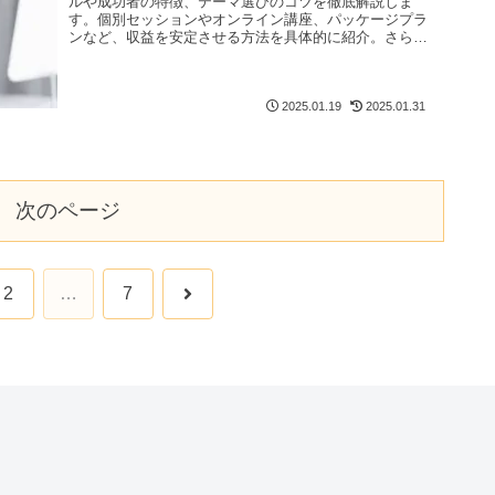
ルや成功者の特徴、テーマ選びのコツを徹底解説しま
す。個別セッションやオンライン講座、パッケージプラ
ンなど、収益を安定させる方法を具体的に紹介。さら
に、失敗しがちな落とし穴や成功するためのポイントも
網羅。これからコーチングを始めたい人に役立つ必見の
記事です！
2025.01.19
2025.01.31
次のページ
次
2
…
7
へ