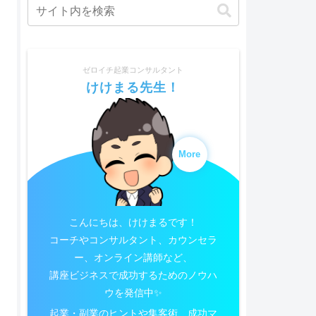
ゼロイチ起業コンサルタント
けけまる先生！
More
こんにちは、けけまるです！
コーチやコンサルタント、カウンセラ
ー、オンライン講師など、
講座ビジネスで成功するためのノウハ
ウを発信中✨
起業・副業のヒントや集客術、成功マ