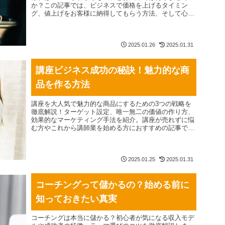
か？この記事では、ビジネスで価格を上げるタイミン
グ、値上げをお客様に納得してもらう方法、そして心理
的な不安を乗り越えるためのステップを詳しく解説しま
す。適切な価格設定は、売上だけでなくサービスの質を
高める重要な要素です。初心者でも実践できる具体的な
アプローチを学び、自信を持って価格変更を進めましょ
2025.01.26
2025.01.31
う！
講座ビジネス成功の秘訣！魅力的な商
品を作る方法
講座を大人気で魅力的な商品にするための3つの戦略を
徹底解説！ターゲット設定、唯一無二の価値の作り方、
効果的なマーケティング手法を紹介。講座が売れずに悩
む方やこれから講師業を始める方におすすめの記事で
す。簡単なステップで、あなたの講座を成功へ導きまし
ょう！
2025.01.25
2025.01.31
コーチングって儲かるの？始める前に
知っておきたい真実
コーチングは本当に儲かる？初心者が気になる収入モデ