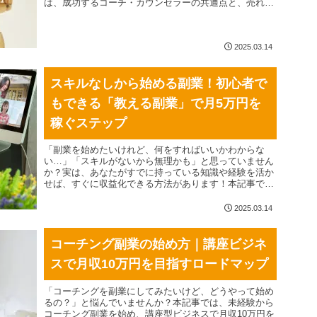
は、成功するコーチ・カウンセラーの共通点と、売れる
講座ビジネスの作り方を詳しく解説。集客の仕組み・価
格設定・売れる講座作りのポイントを学んで、あなたの
ビジネスを軌道に乗せましょう！
2025.03.14
スキルなしから始める副業！初心者で
もできる「教える副業」で月5万円を
稼ぐステップ
「副業を始めたいけれど、何をすればいいかわからな
い…」「スキルがないから無理かも」と思っていません
か？実は、あなたがすでに持っている知識や経験を活か
せば、すぐに収益化できる方法があります！本記事では
「教えられること」を見つけ、副業として収益化する方
法を詳しく解説！初心者でも簡単に始められるオンライ
2025.03.14
ン講師のステップや、失敗しないポイントも紹介しま
す。講座ビジネス、コーチング、カウンセリング、副
業、在宅ワークに興味がある方必見！あなたのスキルを
コーチング副業の始め方｜講座ビジネ
お金に変える方法を学びましょう！
スで月収10万円を目指すロードマップ
「コーチングを副業にしてみたいけど、どうやって始め
るの？」と悩んでいませんか？本記事では、未経験から
コーチング副業を始め、講座型ビジネスで月収10万円を