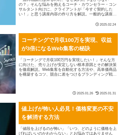
の？」そんな悩みを抱えるコーチ・カウンセラー・コン
サルタント向けに、クライアントが「今すぐ契約した
い！」と思う講座内容の作り方を解説。一般的な講座設
計では見落としがちな「契約につながらない本当の原
因」と、契約率を劇的に上げる革新的なアプローチを紹
2025.02.24
介！「売れる講座」と「売れない講座」の違いとは？ど
のように講座を設計すればクライアントが即決するの
か？講座の価値を最大限に伝え、成約率を上げるための
コーチングで月収100万を実現、収益
具体的な戦略を学びましょう！
が3倍になるWeb集客の秘訣
「コーチングで月収100万円を実現したい！」そんな方
に向けた、売り上げが安定しない根本原因とその解決策
を徹底解説。Web集客を自動化する方法や、高単価商品
を構築するコツ、競合に差をつけるブランディング戦略
を具体的に紹介します。コーチングやカウンセリング、
オンライン講師ビジネスで成功するための秘訣を学ん
で、安定収益を実現しましょう！
2025.01.26
2025.01.31
値上げが怖い人必見！価格変更の不安
を解消する方法
「値段を上げるのが怖い」「いつ、どのように価格を上
げればいいのかわからない」とお悩みではありません