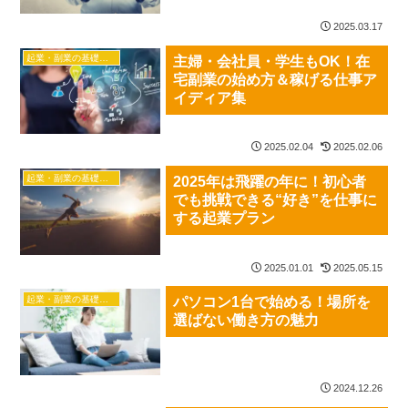
2025.03.17
起業・副業の基礎知識
主婦・会社員・学生もOK！在
宅副業の始め方＆稼げる仕事ア
イディア集
2025.02.04
2025.02.06
起業・副業の基礎知識
2025年は飛躍の年に！初心者
でも挑戦できる“好き”を仕事に
する起業プラン
2025.01.01
2025.05.15
起業・副業の基礎知識
パソコン1台で始める！場所を
選ばない働き方の魅力
2024.12.26