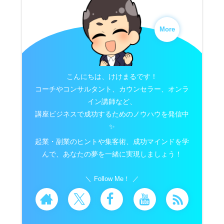
More
こんにちは、けけまるです！
コーチやコンサルタント、カウンセラー、オンラ
イン講師など、
講座ビジネスで成功するためのノウハウを発信中
✨
起業・副業のヒントや集客術、成功マインドを学
んで、あなたの夢を一緒に実現しましょう！
Follow Me！