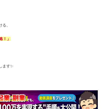
ける、
略！」
します✨