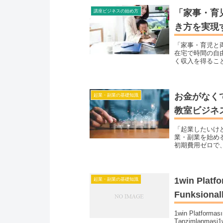
「家事・育
講座ビジネスの始め方
き方を実現
「家事・育児と
在宅で時間の自
く収入を得るこ
る理由」 や 
法を解説します
ら働きたい」 
めるための具体
お金がなく
起業・副業の基礎知識
教室ビジネ
「起業したいけ
業・副業を始め
初期費用ゼロで
生み出せます。
体的なステップ
副業・起業を考
1win Platfo
起業・副業の基礎知識
Funksional
1win Platforması
Tənzimlənməsi1w