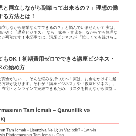
児と両立しながら副業って出来るの？」理想の働
する方法とは！
両立しながら副業なんてできるの？」と悩んでいませんか？ 実は、
由がきく「講座ビジネス」 なら、家事・育児をしながらでも無理な
とが可能です！本記事では、講座ビジネスが 「忙しくても続けられ
「パートより効率的に稼げる仕組み」、初心者でもすぐに始められる方
。「時間がなくても収入を得たい」「家族との時間も大切にしなが
という方にピッタリの働き方です。忙しい毎日でも無理なく副業を始
的なステップを紹介！
てもOK！初期費用ゼロでできる講座ビジネス・
スの始め方
ど資金がない…」そんな悩みを持つ方へ！実は、お金をかけずに起
る方法があります。それが「講座ビジネス」や「教室ビジネス」。
、在宅・オンラインで完結できるため、リスクを抑えながら収益を
本記事では、なぜ資金がなくても起業できるのか、初心者向けの具
、すぐに売上を作る方法まで詳しく解説。貯金ゼロからでもできる
えている方は必見です！
rmasının Tam İcmalı – Qanunilik və
lıq
nın Tam İcmalı - Lisenziya Nə Üçün Vacibdir? - 1win-in
in Platformasının Tam İcmalı - Qan...