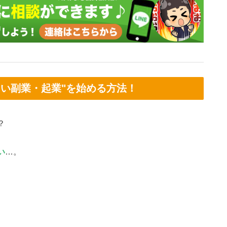
しい副業・起業"を始める方法！
？
い
…。