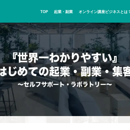
TOP
起業・副業
オンライン講座ビジネスとは