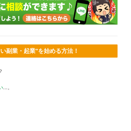
しい副業・起業"を始める方法！
？
い
…。