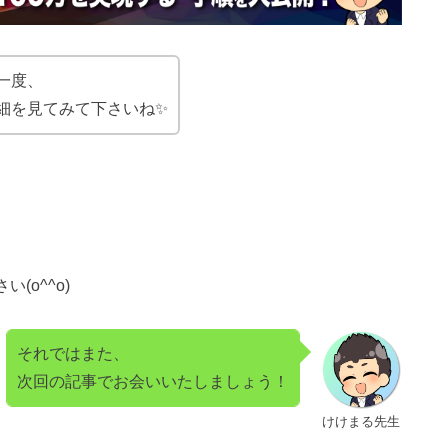
一度、
細を見てみて下さいね✨
o^^o)
それではまた、
次回の記事でお会いいたしましょう！
けけまる先生