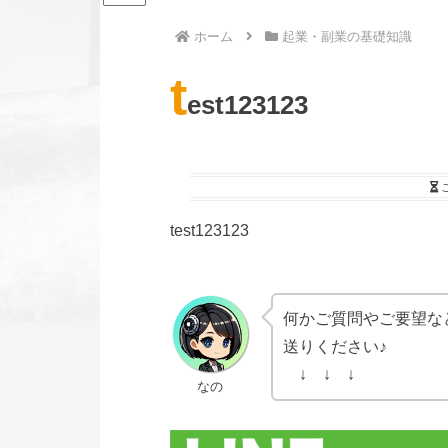
ホーム
起業・副業の基礎知識
t
est123123
test123123
何かご質問やご要望な
送りください♪
↓ ↓ ↓
なの