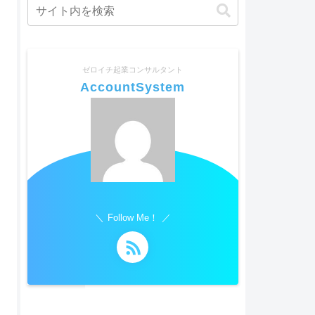
ゼロイチ起業コンサルタント
AccountSystem
Follow Me！