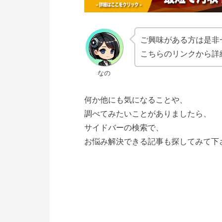
ご興味がある方は是非
こちらのリンクから詳
なの
何か他にも気になることや、
調べてみたいことがありましたら、
サイドバーの検索で、
お悩み解決できる記事も探してみて下さい(