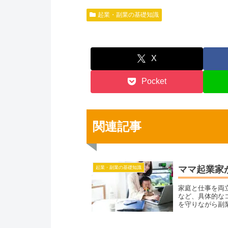
起業・副業の基礎知識
X
Pocket
関連記事
ママ起業家
起業・副業の基礎知識
家庭と仕事を両
など、具体的な
を守りながら副