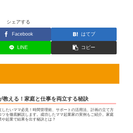
シェアする
Facebook
はてブ
LINE
コピー
が教える！家庭と仕事を両立する秘訣
立したいママ必見！時間管理術、サポートの活用法、計画の立て方
コツを徹底解説します。成功したママ起業家の実例もご紹介。家庭
業や起業で結果を出す秘訣とは？