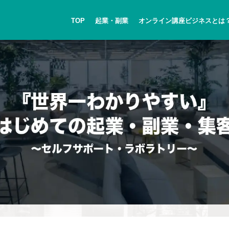
TOP
起業・副業
オンライン講座ビジネスとは