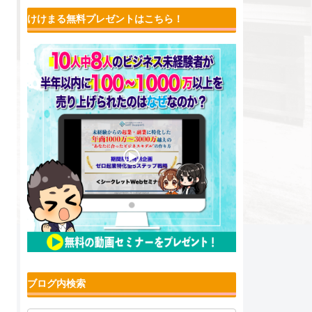
けけまる無料プレゼントはこちら！
ブログ内検索