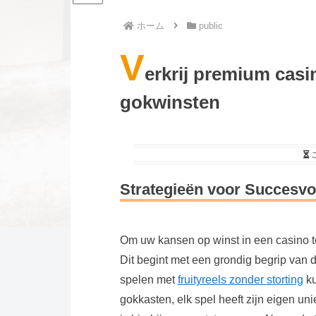
ホーム
public
V
erkrij premium casi
gokwinsten
Strategieën voor Succesvo
Om uw kansen op winst in een casino te
Dit begint met een grondig begrip van d
spelen met
fruityreels zonder storting
ku
gokkasten, elk spel heeft zijn eigen u