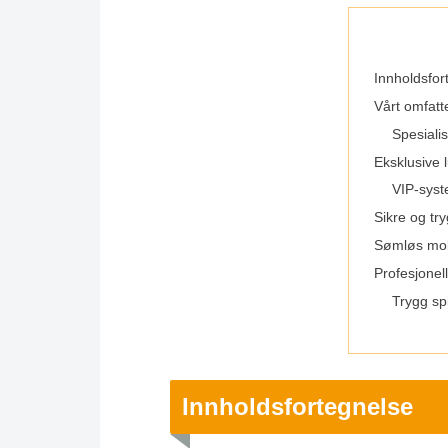
Innholdsfor
Vårt omfatt
Spesialis
Eksklusive 
VIP-syst
Sikre og tr
Sømløs mobi
Profesjonel
Trygg spi
Innholdsfortegnelse