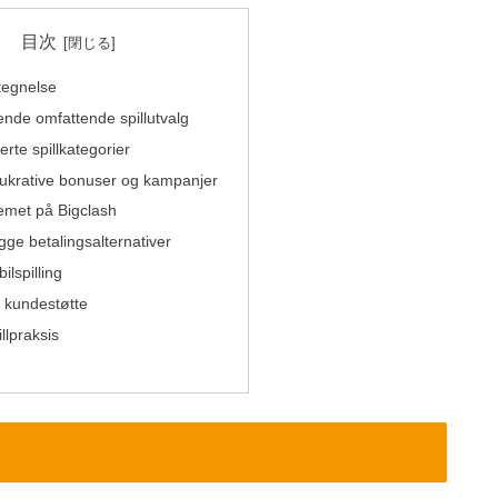
目次
tegnelse
ende omfattende spillutvalg
erte spillkategorier
lukrative bonuser og kampanjer
emet på Bigclash
ygge betalingsalternativer
lspilling
l kundestøtte
llpraksis