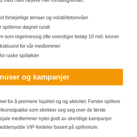
ord med med høyere mer innsatsgrenser.
forskjellige temaer og volatilitetsnivåer
or spillerne døgnet rundt
m som regelmessig ofte overstiger beløp 10 mill. kroner
eksklusivt for vår medlemmer
or raske spilløkter
onuser og kampanjer
 for å premiere lojalitet og og aktivitet. Ferske spillere
elkomstpakke som strekker seg seg over de første
ojale medlemmer nyter godt av ukentlige kampanjer
eddersydde VIP-fordeler basert på spillvolum.