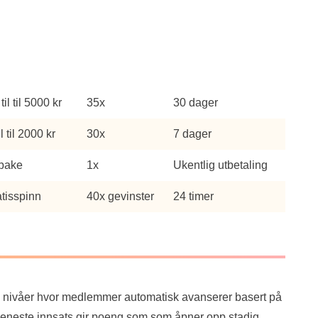
l til 5000 kr
35x
30 dager
 til 2000 kr
30x
7 dager
lbake
1x
Ukentlig utbetaling
tisspinn
40x gevinster
24 timer
 6 nivåer hvor medlemmer automatisk avanserer basert på
 eneste innsats gir poeng som som åpner opp stadig