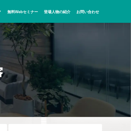
？
無料Webセミナー
登場人物の紹介
お問い合わせ