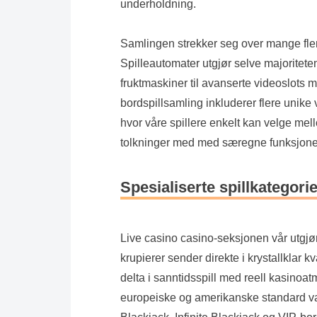
underholdning.
Samlingen strekker seg over mange flere
Spilleautomater utgjør selve majoriteten 
fruktmaskiner til avanserte videoslots 
bordspillsamling inkluderer flere unike v
hvor våre spillere enkelt kan velge me
tolkninger med med særegne funksjone
Spesialiserte spillkategorie
Live casino casino-seksjonen vår utgjør
krupierer sender direkte i krystallklar k
delta i sanntidsspill med reell kasinoa
europeiske og amerikanske standard va