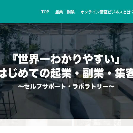
TOP
起業・副業
オンライン講座ビジネスとは