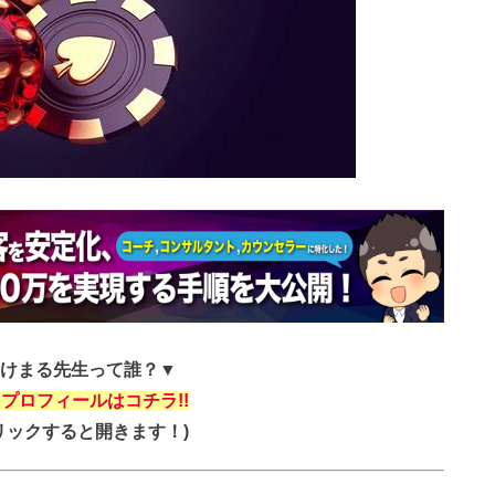
けまる先生って誰？▼
プロフィールはコチラ!!
リックすると開きます！)