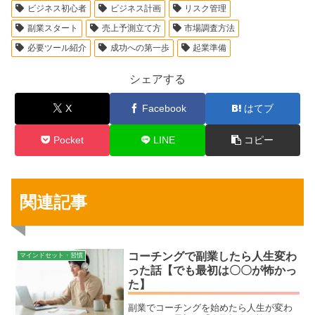
ビジネス初心者
ビジネス計画
リスク管理
副業スタート
売上予測立て方
市場調査方法
必要ツール紹介
成功への第一歩
起業準備
シェアする
X
Facebook
はてブ
Pocket
LINE
コピー
関連記事
コーチングで副業したら人生変わ
マインドセット・習慣
った話【でも最初は〇〇が怖かっ
た】
副業でコーチングを始めたら人生が変わ