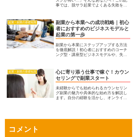
スクが怖い…」そんなあなたへ！この記
事では、脱サラ起業でよくある失敗を避
ける方法や、会社を辞める前に準備すべ
き5つのステップを徹底解説します。さら
に、初期投資ゼロで始められる起業アイ
副業から本業への成功戦略｜初心
起業・副業の基礎知識
デアや、収入が安定するまでの戦略もご
者におすすめのビジネスモデルと
紹介。副業からスタートして、リスクを
起業の第一歩
最小限に抑えながら成功するためのロー
ドマップを手に入れましょう！脱サラの
夢を実現する第一歩を踏み出すヒントが
副業から本業にステップアップする方法
満載です。
を徹底解説！初心者におすすめのコーチ
ング型・講座型ビジネスモデルや、失敗
しないリスク回避術、成功への具体的な
ステップを詳しくご紹介します。
心に寄り添う仕事で稼ぐ！カウン
起業・副業の基礎知識
セリングで副業スタート
未経験からでも始められるカウンセリン
グ副業の魅力や具体的な始め方を解説し
ます。自分の経験を活かし、オンライン
で心に寄り添う仕事をスタートしません
か？成功の秘訣や集客のコツもご紹介！
コメント