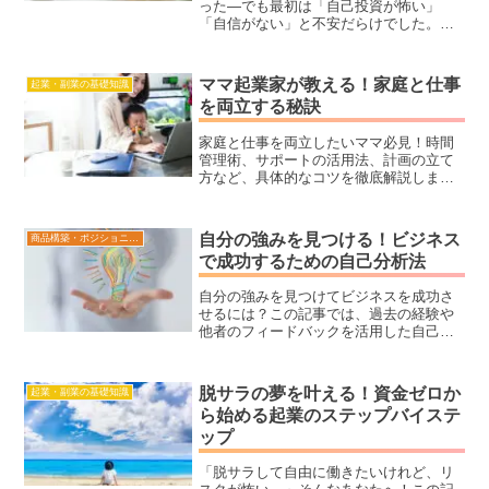
った—でも最初は「自己投資が怖い」
「自信がない」と不安だらけでした。こ
の記事では、私自身の体験談を通して、
コーチング副業の始め方や不安の乗り越
え方、得られた変化をリアルにお伝えし
ママ起業家が教える！家庭と仕事
起業・副業の基礎知識
ます。副業に一歩踏み出せない方にこそ
を両立する秘訣
読んでほしい内容です。
家庭と仕事を両立したいママ必見！時間
管理術、サポートの活用法、計画の立て
方など、具体的なコツを徹底解説しま
す。成功したママ起業家の実例もご紹
介。家庭を守りながら副業や起業で結果
を出す秘訣とは？
自分の強みを見つける！ビジネス
商品構築・ポジショニング
で成功するための自己分析法
自分の強みを見つけてビジネスを成功さ
せるには？この記事では、過去の経験や
他者のフィードバックを活用した自己分
析の具体的な方法を紹介。初心者でもわ
かりやすく、自分の「好き」や「得意」
を活かして収益化するヒントが満載で
脱サラの夢を叶える！資金ゼロか
起業・副業の基礎知識
す！
ら始める起業のステップバイステ
ップ
「脱サラして自由に働きたいけれど、リ