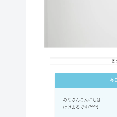
今
みなさんこんにちは！
けけまるです(*^^*)