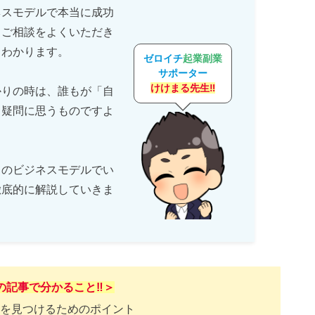
ネスモデルで本当に成功
うご相談をよくいただき
くわかります。
ゼロイチ
起業副業
サポーター
けけまる先生‼
かりの時は、誰もが「自
と疑問に思うものですよ
このビジネスモデルでい
徹底的に解説していきま
の記事で分かること‼️＞
を見つけるためのポイント