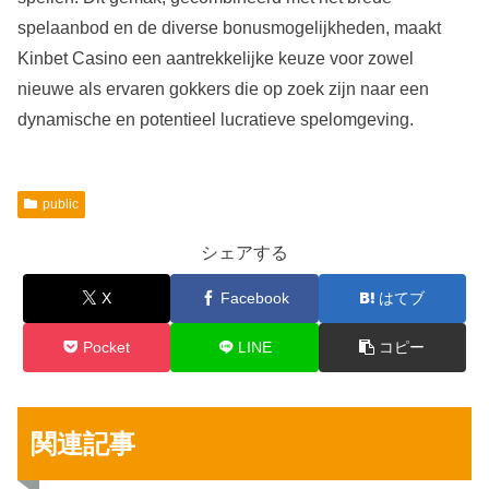
spelaanbod en de diverse bonusmogelijkheden, maakt
Kinbet Casino een aantrekkelijke keuze voor zowel
nieuwe als ervaren gokkers die op zoek zijn naar een
dynamische en potentieel lucratieve spelomgeving.
public
シェアする
X
Facebook
はてブ
Pocket
LINE
コピー
関連記事