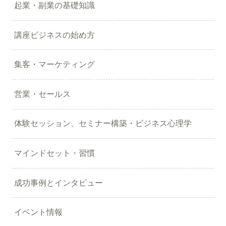
起業・副業の基礎知識
講座ビジネスの始め方
集客・マーケティング
営業・セールス
体験セッション、セミナー構築・ビジネス心理学
マインドセット・習慣
成功事例とインタビュー
イベント情報