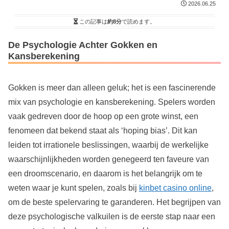
2026.06.25
この記事は
約8分
で読めます。
De Psychologie Achter Gokken en
Kansberekening
Gokken is meer dan alleen geluk; het is een fascinerende
mix van psychologie en kansberekening. Spelers worden
vaak gedreven door de hoop op een grote winst, een
fenomeen dat bekend staat als ‘hoping bias’. Dit kan
leiden tot irrationele beslissingen, waarbij de werkelijke
waarschijnlijkheden worden genegeerd ten faveure van
een droomscenario, en daarom is het belangrijk om te
weten waar je kunt spelen, zoals bij
kinbet casino online
,
om de beste spelervaring te garanderen. Het begrijpen van
deze psychologische valkuilen is de eerste stap naar een