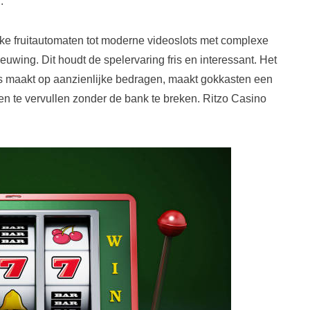
.
eke fruitautomaten tot moderne videoslots met complexe
euwing. Dit houdt de spelervaring fris en interessant. Het
kans maakt op aanzienlijke bedragen, maakt gokkasten een
n te vervullen zonder de bank te breken. Ritzo Casino
.