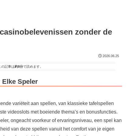
ke casinobelevenissen zonder de
2026.06.25
この記事は
約8分
で読めます。
r Elke Speler
nde variëteit aan spellen, van klassieke tafelspellen
uwste videoslots met boeiende thema’s en bonusfuncties.
speler, ongeacht voorkeur of ervaringsniveau, een spel kan
kheid van deze spellen vanuit het comfort van je eigen