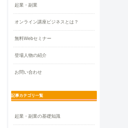
起業・副業
オンライン講座ビジネスとは？
無料Webセミナー
登場人物の紹介
お問い合わせ
記事カテゴリ一覧
起業・副業の基礎知識