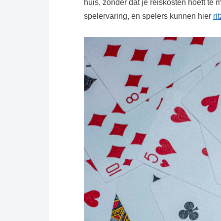
huis, zonder dat je reiskosten hoeft te 
spelervaring, en spelers kunnen hier
ri