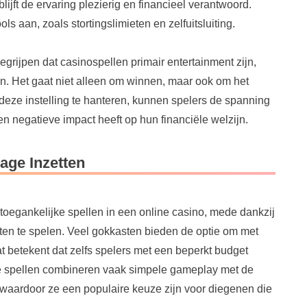
lijft de ervaring plezierig en financieel verantwoord.
ls aan, zoals stortingslimieten en zelfuitsluiting.
grijpen dat casinospellen primair entertainment zijn,
en. Het gaat niet alleen om winnen, maar ook om het
 deze instelling te hanteren, kunnen spelers de spanning
en negatieve impact heeft op hun financiële welzijn.
age Inzetten
 toegankelijke spellen in een online casino, mede dankzij
ten te spelen. Veel gokkasten bieden de optie om met
t betekent dat zelfs spelers met een beperkt budget
e spellen combineren vaak simpele gameplay met de
 waardoor ze een populaire keuze zijn voor diegenen die