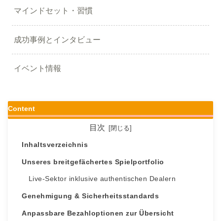
マインドセット・習慣
成功事例とインタビュー
イベント情報
Content
目次
Inhaltsverzeichnis
Unseres breitgefächertes Spielportfolio
Live-Sektor inklusive authentischen Dealern
Genehmigung & Sicherheitsstandards
Anpassbare Bezahloptionen zur Übersicht