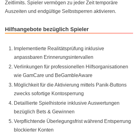
Zeitlimits. Spieler vermögen zu jeder Zeit temporäre
Auszeiten und endgültige Selbstsperren aktivieren.
Hilfsangebote bezüglich Spieler
Implementierte Realitätsprüfung inklusive
anpassbaren Erinnerungsintervallen
Verlinkungen für professionellen Hilfsorganisationen
wie GamCare und BeGambleAware
Möglichkeit für die Aktivierung mittels Panik-Buttons
zwecks sofortige Kontosperrung
Detaillierte Spielhistorie inklusive Auswertungen
bezüglich Bets & Gewinnen
Verpflichtende Überlegungsfrist während Entsperrung
blockierter Konten