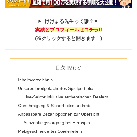
けけまる先生って誰？▼
実績とプロフィールはコチラ!!
(※クリックすると開きます！)
目次
Inhaltsverzeichnis
Unseres breitgefächertes Spielportfolio
Live-Sektor inklusive authentischen Dealern
Genehmigung & Sicherheitsstandards
Anpassbare Bezahloptionen zur Übersicht
Auszahlungsvorgang bei Herospin
Maßgeschneidertes Spielerlebnis