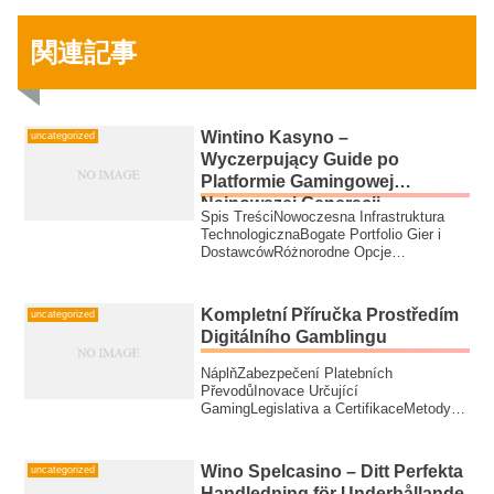
関連記事
Wintino Kasyno –
uncategorized
Wyczerpujący Guide po
Platformie Gamingowej
Najnowszej Generacji
Spis TreściNowoczesna Infrastruktura
TechnologicznaBogate Portfolio Gier i
DostawcówRóżnorodne Opcje
PłatnościInnowacyjn...
Kompletní Příručka Prostředím
uncategorized
Digitálního Gamblingu
NáplňZabezpečení Platebních
PřevodůInovace Určující
GamingLegislativa a CertifikaceMetody
Kontrolovaného HraníZabezpečen...
Wino Spelcasino – Ditt Perfekta
uncategorized
Handledning för Underhållande