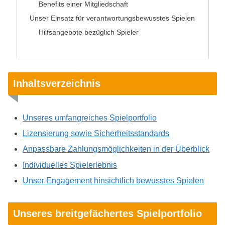
Benefits einer Mitgliedschaft
Unser Einsatz für verantwortungsbewusstes Spielen
Hilfsangebote bezüglich Spieler
Inhaltsverzeichnis
Unseres umfangreiches Spielportfolio
Lizensierung sowie Sicherheitsstandards
Anpassbare Zahlungsmöglichkeiten in der Überblick
Individuelles Spielerlebnis
Unser Engagement hinsichtlich bewusstes Spielen
Unseres breitgefächertes Spielportfolio