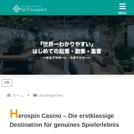
MENU
PR
ホーム
uncategorized
H
erospin Casino – Die erstklassige
Destination für genuines Spielerlebnis