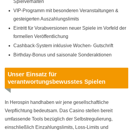
Spielverhalten
VIP-Programm mit besonderen Veranstaltungen &
gesteigerten Auszahlungslimits
Eintritt für Vorabversionen neuer Spiele im Vorfeld der
formellen Veröffentlichung
Cashback-System inklusive Wochen- Gutschrift
Birthday-Bonus und saisonale Sonderaktionen
Unser Einsatz für
verantwortungsbewusstes Spielen
In Herospin handhaben wir jene gesellschaftliche
Verpflichtung bedeutsam. Das Casino stellen bereit
umfassende Tools bezüglich der Selbstregulierung,
einschließlich Einzahlungslimits, Loss-Limits und