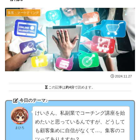
集客・マーケティング
2024.11.27
この記事は
約4分
で読めます。
今日のテーマ♪
けいさん、私副業でコーチング講座を始
めたいと思っているんですが、どうして
まひろ
も顧客集めに自信がなくて…。集客のコ
ツってありますか？