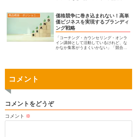
されている方、または初心者でも簡単に
稼げるテーマの選び方を3つのステップで
解説し、過去に売れた講座テーマ100選を
価格競争に巻き込まれない！高単
商品構築・ポジショニング
大公開。今すぐ自分に合うテーマを見つ
価ビジネスを実現するブランディ
けましょう！
ング戦略
「コーチング・カウンセリング・オンラ
イン講師として活動しているけれど、な
かなか集客がうまくいかない」「競合が
多くて埋もれてしまう…」そんなお悩み
はありませんか？本記事では、価格競争
に巻き込まれずに選ばれるコーチ・カウ
ンセラー・講師になるためのブランディ
ング戦略を徹底解説！独自の価値を明確
にし、ブランドを確立することで、あな
コメント
たにしかできないポジショニングを作
り、安定した集客と売上を実現できま
す。具体的なブランド構築の方法や成功
事例を紹介しながら、他と差別化するた
めの戦略を詳しく解説。これから起業を
コメントをどうぞ
目指す方や、すでに活動しているけれど
集客や収益が伸び悩んでいる方必見！あ
コメント
※
なたのスキルを活かして、唯一無二のブ
ランドを確立しませんか？