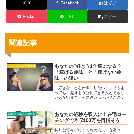
X
Facebook
はてブ
Pocket
LINE
コピー
関連記事
あなたの”好き”は仕事になる？
起業・副業の基礎知識
「稼げる趣味」と「稼げない趣
味」の違い
「好きなことを仕事にしたい！」そう思
っても、趣味を収益化できる人とできな
い人がいます。その違いは何か？この記
事では、「稼げる趣味」と「稼げない趣
味」の決定的な違い、趣味を副業・起業
につなげる具体的な方法、収益化のため
あなたの経験を収入に！在宅コー
講座ビジネスの始め方
のポイントを徹底解説します！あなたの
チングで月収100万を目指そう
趣味は仕事になる？市場のニーズや競争
の有無、収益モデルの作り方を知り、今
特別な資格がなくても大丈夫！在宅コー
すぐ副業・起業への第一歩を踏み出しま