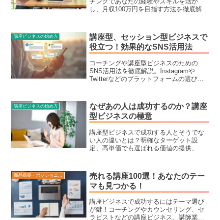
チングであなたの経験やスキルを活か
しょう！実際の成功事例も紹介。趣味を
し、月収100万円を目指す方法を徹底解
お金に変えるためのヒントが満載です！
説。ターゲット設定、高単価プログラム
の作り方、効果的な集客方法まで詳しく
ご紹介します。
講座型、セッション型ビジネスで
講座ビジネスの始め方
役立つ！効果的なSNS活用法
コーチングや講座型ビジネスのための
SNS活用法を徹底解説。Instagramや
Twitterなどのプラットフォームの選び方
や、フォロワーに響く投稿方法、信頼関
係を築くコミュニケーションのコツを初
心者にもわかりやすく紹介します。
なぜあの人は成功するのか？講座
講座ビジネスの始め方
型ビジネスの極意
講座型ビジネスで成功する人とそうでな
い人の違いとは？明確なターゲット設
定、高単価でも選ばれる価値の提供、自
動化された集客システムなど、成功のた
めの具体的な方法を徹底解説。初心者で
も成果を出す秘訣を学べます！
売れる講座100選！あなたのテー
商品構築・ポジショニング
マも見つかる！
講座ビジネスで成功するにはテーマ選び
が鍵！コーチングやカウンセリング、セ
ラピストなどの講座ビジネス、講師業を