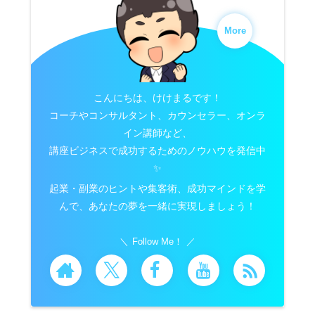
More
こんにちは、けけまるです！
コーチやコンサルタント、カウンセラー、オンラ
イン講師など、
講座ビジネスで成功するためのノウハウを発信中
✨
起業・副業のヒントや集客術、成功マインドを学
んで、あなたの夢を一緒に実現しましょう！
Follow Me！