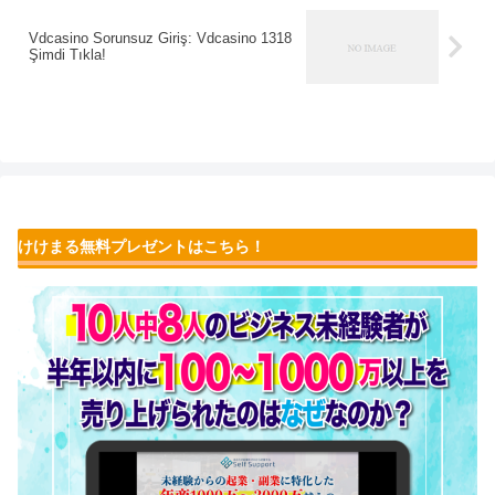
Vdcasino Sorunsuz Giriş: Vdcasino 1318
Şimdi Tıkla!
けけまる無料プレゼントはこちら！