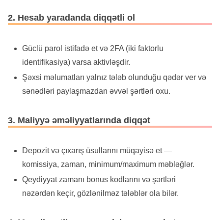
2. Hesab yaradanda diqqətli ol
Güclü parol istifadə et və 2FA (iki faktorlu
identifikasiya) varsa aktivləşdir.
Şəxsi məlumatları yalnız tələb olunduğu qədər ver və
sənədləri paylaşmazdan əvvəl şərtləri oxu.
3. Maliyyə əməliyyatlarında diqqət
Depozit və çıxarış üsullarını müqayisə et —
komissiya, zaman, minimum/maximum məbləğlər.
Qeydiyyat zamanı bonus kodlarını və şərtləri
nəzərdən keçir, gözlənilməz tələblər ola bilər.