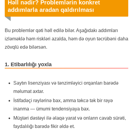
Həll nədir? Problemlərin konkret
addımlarla aradan qaldırılması
Bu problemlər qəti həll edilə bilər. Aşağıdakı addımları
izləməklə həm riskləri azalda, həm də oyun təcrübəni daha
zövqlü edə bilərsən.
1. Etibarlılığı yoxla
Saytın lisenziyası və tənzimləyici orqanları barədə
məlumat axtar.
İstifadəçi rəylərinə bax, amma təkcə tək bir rəyə
inanma — ümumi tendensiyaya bax.
Müştəri dəstəyi ilə əlaqə yarat və onların cavab sürəti,
faydalılığı barədə fikir əldə et.