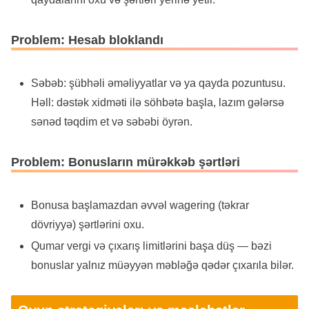
Problem: Hesab bloklandı
Səbəb: şübhəli əməliyyatlar və ya qayda pozuntusu.
Həll: dəstək xidməti ilə söhbətə başla, lazım gələrsə
sənəd təqdim et və səbəbi öyrən.
Problem: Bonusların mürəkkəb şərtləri
Bonusa başlamazdan əvvəl wagering (təkrar
dövriyyə) şərtlərini oxu.
Qumar vergi və çıxarış limitlərini başa düş — bəzi
bonuslar yalnız müəyyən məbləğə qədər çıxarıla bilər.