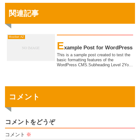
関連記事
Mostbet AZ
E
xample Post for WordPress
This is a sample post created to test the
basic formatting features of the
WordPress CMS.Subheading Level 2You
can use b...
コメント
コメントをどうぞ
コメント
※