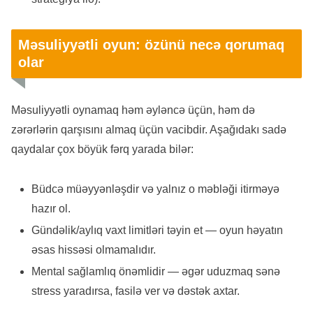
Məsuliyyətli oyun: özünü necə qorumaq
olar
Məsuliyyətli oynamaq həm əyləncə üçün, həm də
zərərlərin qarşısını almaq üçün vacibdir. Aşağıdakı sadə
qaydalar çox böyük fərq yarada bilər:
Büdcə müəyyənləşdir və yalnız o məbləği itirməyə
hazır ol.
Gündəlik/aylıq vaxt limitləri təyin et — oyun həyatın
əsas hissəsi olmamalıdır.
Mental sağlamlıq önəmlidir — əgər uduzmaq sənə
stress yaradırsa, fasilə ver və dəstək axtar.