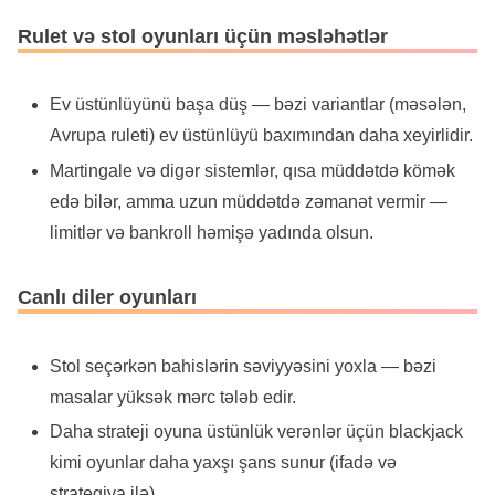
Rulet və stol oyunları üçün məsləhətlər
Ev üstünlüyünü başa düş — bəzi variantlar (məsələn,
Avrupa ruleti) ev üstünlüyü baxımından daha xeyirlidir.
Martingale və digər sistemlər, qısa müddətdə kömək
edə bilər, amma uzun müddətdə zəmanət vermir —
limitlər və bankroll həmişə yadında olsun.
Canlı diler oyunları
Stol seçərkən bahislərin səviyyəsini yoxla — bəzi
masalar yüksək mərc tələb edir.
Daha strateji oyuna üstünlük verənlər üçün blackjack
kimi oyunlar daha yaxşı şans sunur (ifadə və
strategiya ilə).