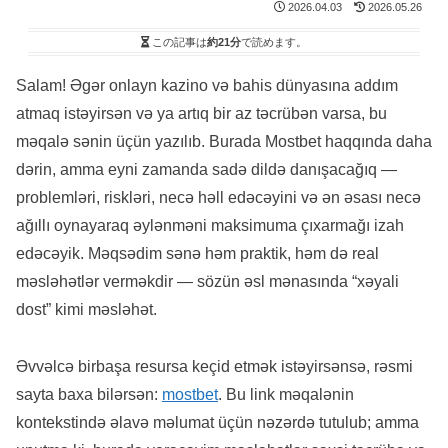
2026.04.03
2026.05.26
この記事は
約21分
で読めます。
Salam! Əgər onlayn kazino və bahis dünyasına addım
atmaq istəyirsən və ya artıq bir az təcrübən varsa, bu
məqalə sənin üçün yazılıb. Burada Mostbet haqqında daha
dərin, amma eyni zamanda sadə dildə danışacağıq —
problemləri, riskləri, necə həll edəcəyini və ən əsası necə
ağıllı oynayaraq əylənməni maksimuma çıxarmağı izah
edəcəyik. Məqsədim sənə həm praktik, həm də real
məsləhətlər verməkdir — sözün əsl mənasında “xəyali
dost” kimi məsləhət.
Əvvəlcə birbaşa resursa keçid etmək istəyirsənsə, rəsmi
sayta baxa bilərsən:
mostbet
. Bu link məqalənin
kontekstində əlavə məlumat üçün nəzərdə tutulub; amma