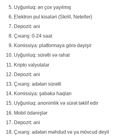
Uyğunluq: ən çox yayılmış
Elektron pul kisələri (Skrill, Neteller)
Depozit: ani
Çıxarış: 0-24 saat
Komissiya: platformaya görə dəyişir
Uyğunluq: sürətli və rahat
Kripto valyutalar
Depozit: ani
Çıxarış: adətən sürətli
Komissiya: şəbəkə haqları
Uyğunluq: anonimlik və sürət təklif edir
Mobil ödənişlər
Depozit: ani
Çıxarış: adətən məhdud və ya mövcud deyil