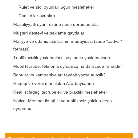
Rulet və stol oyunları üçün məsləhətlər
Canlı diler oyunları
Məsuliyyətli oyun: özünü necə qorumaq olar
Müştəri dəstəyi və saxlama qaydaları
Maliyyə və ödəniş üsullarının müqayisəsi (sadə "cədvəl"
forması)
Təhlükəsizlik yoxlamaları: nəyi necə yoxlamalısan
Mobil təcrübə: telefonla oynamaq nə dərəcədə rahatdır?
Bonular və kampaniyalar: faydalı yoxsa tələsik?
Hüquqi və vergi məsələləri Azərbaycanda
Real istifadəçi təcrübələri və praktiki məsləhətlər
Nəticə: Mostbet ilə ağıllı və təhlükəsiz şəkildə necə
oynamaq