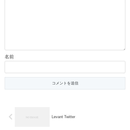
名前
Levant Twitter