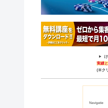
け
実績と
(※ク
Navigatie