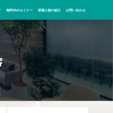
？
無料Webセミナー
登場人物の紹介
お問い合わせ