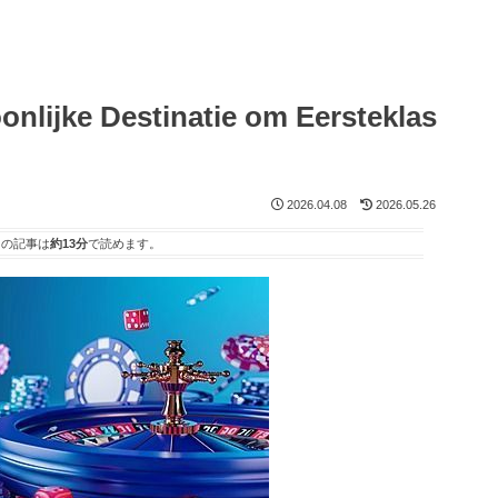
onlijke Destinatie om Eersteklas
2026.04.08
2026.05.26
この記事は
約13分
で読めます。