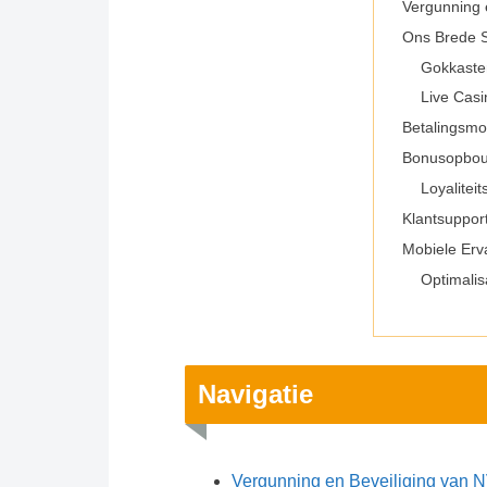
Vergunning e
Ons Brede S
Gokkaste
Live Casi
Betalingsmo
Bonusopbou
Loyalitei
Klantsuppor
Mobiele Erv
Optimalis
Navigatie
Vergunning en Beveiliging van 