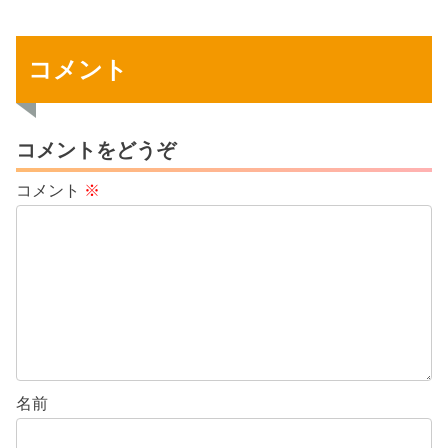
します。クライアントの人生が変わる
「本当の価値」にフォーカスし、特典・
サポート体制・保証をモリモリに盛り込
むことで「この価格でもお得すぎる！」
コメント
と思ってもらえる方法 を紹介。安売りせ
ずにしっかり収益化しながら、お客様に
満足してもらえるサービスを作りたい方
は必見！価格設定の悩みを解消し、今す
ぐ自信を持って販売できるようになりま
コメントをどうぞ
す！
コメント
※
名前