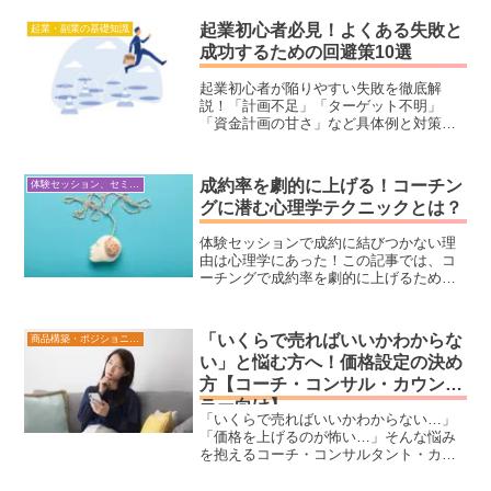
トなどの講師業の方にとって、ブログは
見込み客とつながる大事なツール。で
起業初心者必見！よくある失敗と
起業・副業の基礎知識
も、検索エンジンに評価されなければ誰
成功するための回避策10選
にも読まれません。本記事では初心者向
けにSEOの基本から、検索エンジンで上
起業初心者が陥りやすい失敗を徹底解
位表示されるための具体的な方法までを
説！「計画不足」「ターゲット不明」
詳しく解説！ブログを通じて集客を成功
「資金計画の甘さ」など具体例と対策を
させるために、今すぐ実践できるSEO対
表で分かりやすく紹介します。成功する
策を学びましょう！
ための回避策やおすすめツールも網羅。
コーチング型・講座型ビジネスにも最
成約率を劇的に上げる！コーチン
体験セッション、セミナー構築・ビジネス心理学
適！
グに潜む心理学テクニックとは？
体験セッションで成約に結びつかない理
由は心理学にあった！この記事では、コ
ーチングで成約率を劇的に上げるための
心理学テクニックを5つ紹介。信頼構築や
購入理由の作り方、高単価商品の提案方
法も徹底解説！
「いくらで売ればいいかわからな
商品構築・ポジショニング
い」と悩む方へ！価格設定の決め
方【コーチ・コンサル・カウンセ
ラー向け】
「いくらで売ればいいかわからない…」
「価格を上げるのが怖い…」そんな悩み
を抱えるコーチ・コンサルタント・カウ
ンセラーの方へ！本記事では、価格を下
げずに「価値」を高める方法 を徹底解説