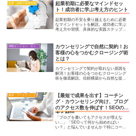
起業初期に必要なマインドセッ
起業・副業の基礎知識
ト！成功者に学ぶ考え方のヒント
起業初期の不安を乗り越えるために必要
なマインドセットを解説。成功者に学ぶ
考え方や習慣、具体的な実践ステップを
紹介します。不安を希望に変える方法を
初心者でもわかりやすく解説！
カウンセリングで自然に契約！お
体験セッション、セミナー構築・ビジネス心理学
客様の心をつかむクロージング術
とは？
カウンセリングで契約が取れない原因を
解消！お客様の心をつかむクロージング
術を徹底解説。信頼構築から自然な提案
方法まで、成功するカウンセリングの全
ステップを学べます。
【最短で成果を出す】コーチン
集客・マーケティング
グ・カウンセリング向け、ブログ
のアクセス数を伸ばす！SEOの基
本を解説
「ブログを書いてもアクセスが増えな
い…」「SEOって何から始めればい
い？」と悩んでいませんか？特にコー
チ・コンサル・カウンセラー・セラピス