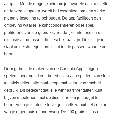
aanpak. Met de mogelijkheid om je favoriete casinospellen
onderweg te spelen, wordt het essentieel om een sterke
mentale instelling te behouden. De app faciliteert een
omgeving waar je je kunt concentreren op je spel,
profiterend van de gebruiksvriendelijke interface en de
exclusieve bonussen die beschikbaar zijn. Dit stelt je in
staat om je strategie consistent toe te passen, waar je ook
bent.
Door gebruik te maken van de Casoola App, krijgen
spelers toegang tot een breed scala aan spellen, van slots
tot tafelspellen, allemaal geoptimaliseerd voor mobiel
gebruik. Dit betekent dat je je winnaarsmentaliteit kunt
blijven uitoefenen, met de discipline om je budget te
beheren en je strategie te volgen, zelfs vanuit het comfort
van je eigen huis of onderweg. De 200 gratis spins en