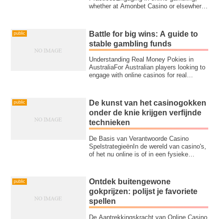
whether at Amonbet Casino or elsewhere,
can be ...
Battle for big wins: A guide to
public
stable gambling funds
Understanding Real Money Pokies in
AustraliaFor Australian players looking to
engage with online casinos for real
money,...
De kunst van het casinogokken
public
onder de knie krijgen verfijnde
technieken
De Basis van Verantwoorde Casino
SpelstrategieënIn de wereld van casino's,
of het nu online is of in een fysieke
vestigi...
Ontdek buitengewone
public
gokprijzen: polijst je favoriete
spellen
De Aantrekkingskracht van Online Casino