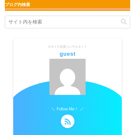
ブログ内検索
ゼロイチ起業コンサルタント
guest
Follow Me！