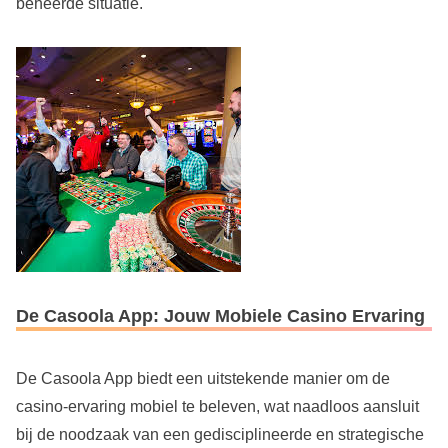
beheerde situatie.
De Casoola App: Jouw Mobiele Casino Ervaring
De Casoola App biedt een uitstekende manier om de
casino-ervaring mobiel te beleven, wat naadloos aansluit
bij de noodzaak van een gedisciplineerde en strategische