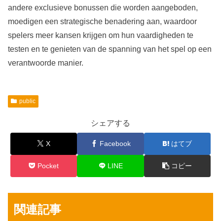
andere exclusieve bonussen die worden aangeboden,
moedigen een strategische benadering aan, waardoor
spelers meer kansen krijgen om hun vaardigheden te
testen en te genieten van de spanning van het spel op een
verantwoorde manier.
public
シェアする
X
Facebook
はてブ
Pocket
LINE
コピー
関連記事