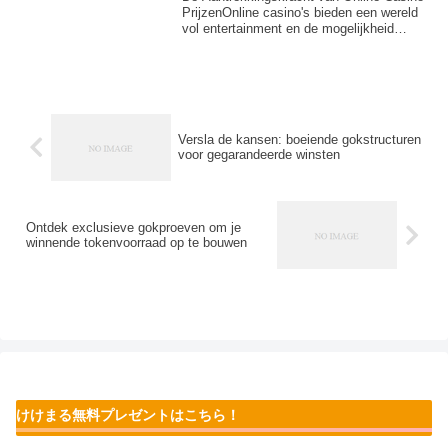
PrijzenOnline casino's bieden een wereld
vol entertainment en de mogelijkheid
om...
Versla de kansen: boeiende gokstructuren
voor gegarandeerde winsten
Ontdek exclusieve gokproeven om je
winnende tokenvoorraad op te bouwen
けけまる無料プレゼントはこちら！