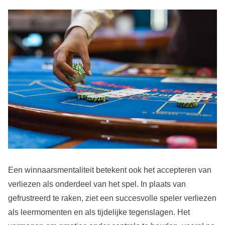
Een winnaarsmentaliteit betekent ook het accepteren van
verliezen als onderdeel van het spel. In plaats van
gefrustreerd te raken, ziet een succesvolle speler verliezen
als leermomenten en als tijdelijke tegenslagen. Het