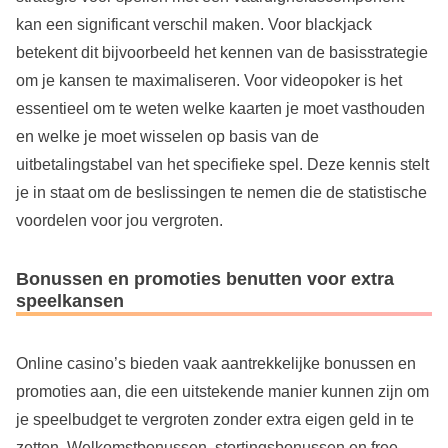
kan een significant verschil maken. Voor blackjack
betekent dit bijvoorbeeld het kennen van de basisstrategie
om je kansen te maximaliseren. Voor videopoker is het
essentieel om te weten welke kaarten je moet vasthouden
en welke je moet wisselen op basis van de
uitbetalingstabel van het specifieke spel. Deze kennis stelt
je in staat om de beslissingen te nemen die de statistische
voordelen voor jou vergroten.
Bonussen en promoties benutten voor extra
speelkansen
Online casino’s bieden vaak aantrekkelijke bonussen en
promoties aan, die een uitstekende manier kunnen zijn om
je speelbudget te vergroten zonder extra eigen geld in te
zetten. Welkomstbonussen, stortingsbonussen en free