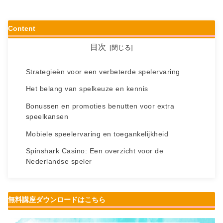
Content
目次
Strategieën voor een verbeterde spelervaring
Het belang van spelkeuze en kennis
Bonussen en promoties benutten voor extra
speelkansen
Mobiele speelervaring en toegankelijkheid
Spinshark Casino: Een overzicht voor de
Nederlandse speler
無料講座ダウンロードはこちら