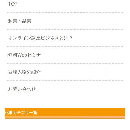
TOP
起業・副業
オンライン講座ビジネスとは？
無料Webセミナー
登場人物の紹介
お問い合わせ
記事カテゴリ一覧