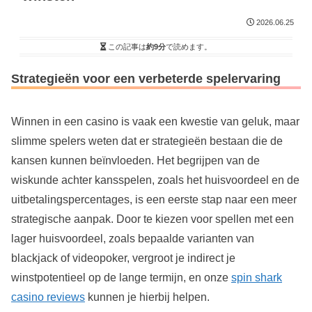
2026.06.25
この記事は
約9分
で読めます。
Strategieën voor een verbeterde spelervaring
Winnen in een casino is vaak een kwestie van geluk, maar
slimme spelers weten dat er strategieën bestaan die de
kansen kunnen beïnvloeden. Het begrijpen van de
wiskunde achter kansspelen, zoals het huisvoordeel en de
uitbetalingspercentages, is een eerste stap naar een meer
strategische aanpak. Door te kiezen voor spellen met een
lager huisvoordeel, zoals bepaalde varianten van
blackjack of videopoker, vergroot je indirect je
winstpotentieel op de lange termijn, en onze
spin shark
casino reviews
kunnen je hierbij helpen.