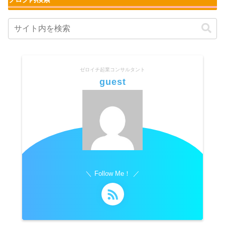
ゼロイチ起業コンサルタント
guest
Follow Me！