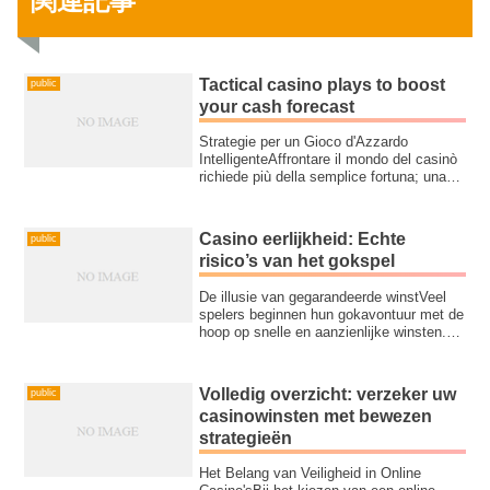
関連記事
Tactical casino plays to boost
public
your cash forecast
Strategie per un Gioco d'Azzardo
IntelligenteAffrontare il mondo del casinò
richiede più della semplice fortuna; una
str...
Casino eerlijkheid: Echte
public
risico’s van het gokspel
De illusie van gegarandeerde winstVeel
spelers beginnen hun gokavontuur met de
hoop op snelle en aanzienlijke winsten.
D...
Volledig overzicht: verzeker uw
public
casinowinsten met bewezen
strategieën
Het Belang van Veiligheid in Online