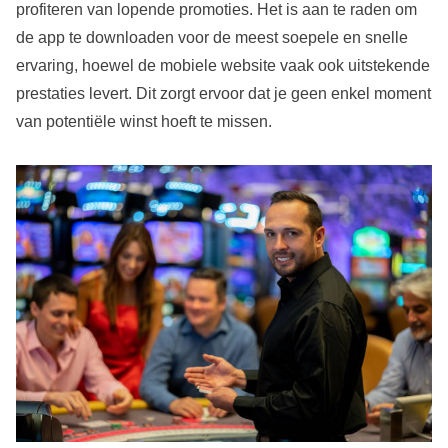
profiteren van lopende promoties. Het is aan te raden om
de app te downloaden voor de meest soepele en snelle
ervaring, hoewel de mobiele website vaak ook uitstekende
prestaties levert. Dit zorgt ervoor dat je geen enkel moment
van potentiële winst hoeft te missen.