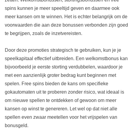
spins kunnen je meer speeltijd geven en daarmee ook
meer kansen om te winnen. Het is echter belangrijk om de
voorwaarden die aan deze bonussen verbonden zijn goed
te begrijpen, zoals de inzetvereisten.
Door deze promoties strategisch te gebruiken, kun je je
speelkapitaal effectief uitbreiden. Een welkomstbonus kan
bijvoorbeeld je eerste storting verdubbelen, waardoor je
met een aanzienlijk groter bedrag kunt beginnen met
spelen. Free spins bieden de kans om specifieke
gokautomaten uit te proberen zonder risico, wat ideaal is
om nieuwe spellen te ontdekken of gewoon om meer
kansen op winst te genereren. Let wel op dat niet alle
spellen even zwaar meetellen voor het vrijspelen van
bonusgeld.