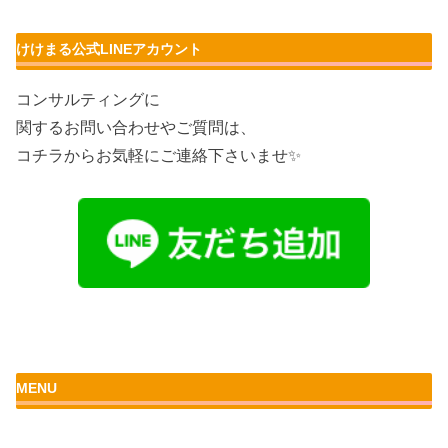
けけまる公式LINEアカウント
コンサルティングに
関するお問い合わせやご質問は、
コチラからお気軽にご連絡下さいませ✨
MENU