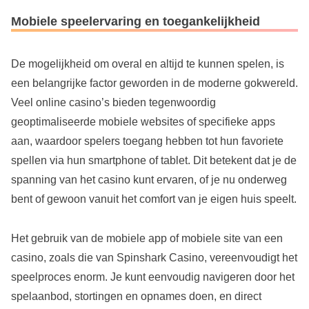
Mobiele speelervaring en toegankelijkheid
De mogelijkheid om overal en altijd te kunnen spelen, is
een belangrijke factor geworden in de moderne gokwereld.
Veel online casino’s bieden tegenwoordig
geoptimaliseerde mobiele websites of specifieke apps
aan, waardoor spelers toegang hebben tot hun favoriete
spellen via hun smartphone of tablet. Dit betekent dat je de
spanning van het casino kunt ervaren, of je nu onderweg
bent of gewoon vanuit het comfort van je eigen huis speelt.
Het gebruik van de mobiele app of mobiele site van een
casino, zoals die van Spinshark Casino, vereenvoudigt het
speelproces enorm. Je kunt eenvoudig navigeren door het
spelaanbod, stortingen en opnames doen, en direct