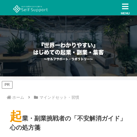
MENU
PR
ホーム
マインドセット・習慣
起
業・副業挑戦者の「不安解消ガイド」
心の処方箋