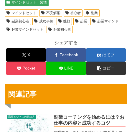
マインドセット・習慣
マインドセット
不安解消
初心者
副業
副業初心者
成功事例
挑戦
起業
起業マインド
起業マインドセット
起業初心者
シェアする
X
Facebook
はてブ
Pocket
LINE
コピー
関連記事
副業コーチングを始めるには？お
講座ビジネスの始め方
仕事の内容と成功するコツ