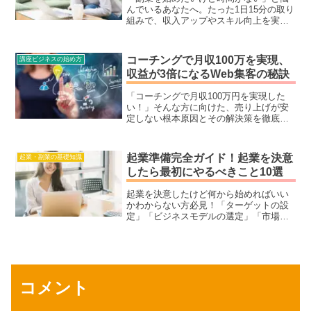
たい方にぴったりの内容です。在宅ワー
んでいるあなたへ。たった1日15分の取り
クで理想の働き方を手に入れましょう！
組みで、収入アップやスキル向上を実現
する方法を解説します。具体的な副業ア
イデアや成功事例も紹介。今すぐ人生を
変える一歩を踏み出しましょう！
コーチングで月収100万を実現、
講座ビジネスの始め方
収益が3倍になるWeb集客の秘訣
「コーチングで月収100万円を実現した
い！」そんな方に向けた、売り上げが安
定しない根本原因とその解決策を徹底解
説。Web集客を自動化する方法や、高単
価商品を構築するコツ、競合に差をつけ
るブランディング戦略を具体的に紹介し
起業準備完全ガイド！起業を決意
起業・副業の基礎知識
ます。コーチングやカウンセリング、オ
したら最初にやるべきこと10選
ンライン講師ビジネスで成功するための
秘訣を学んで、安定収益を実現しましょ
起業を決意したけど何から始めればいい
う！
かわからない方必見！「ターゲットの設
定」「ビジネスモデルの選定」「市場調
査」など、成功するための最初の10ステ
ップを徹底解説。初心者におすすめの
「コーチング型」「講座型」ビジネスも
紹介します！
コメント