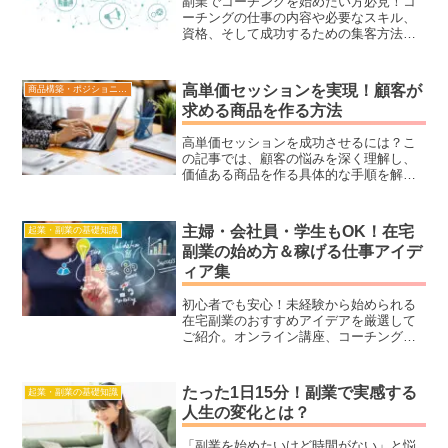
副業でコーチングを始めたい方必見！コ
ーチングの仕事の内容や必要なスキル、
資格、そして成功するための集客方法を
詳しく解説します。初心者でも安心して
スタートできるコツが満載です！
高単価セッションを実現！顧客が
商品構築・ポジショニング
求める商品を作る方法
高単価セッションを成功させるには？こ
の記事では、顧客の悩みを深く理解し、
価値ある商品を作る具体的な手順を解
説。ターゲット設定から価格設定まで、
成功する商品作りのポイントを紹介しま
す。
主婦・会社員・学生もOK！在宅
起業・副業の基礎知識
副業の始め方＆稼げる仕事アイデ
ィア集
初心者でも安心！未経験から始められる
在宅副業のおすすめアイデアを厳選して
ご紹介。オンライン講座、コーチング、
Webライター、動画編集、アフィリエイ
トなど、月20万円を目指せる仕事を徹底
解説します。スキルなしからでもOK！収
たった1日15分！副業で実感する
起業・副業の基礎知識
益を安定させるポイントや成功の秘訣も
人生の変化とは？
詳しく紹介。副業を始めたいけど何をす
ればいいかわからない方、本業と両立し
「副業を始めたいけど時間がない」と悩