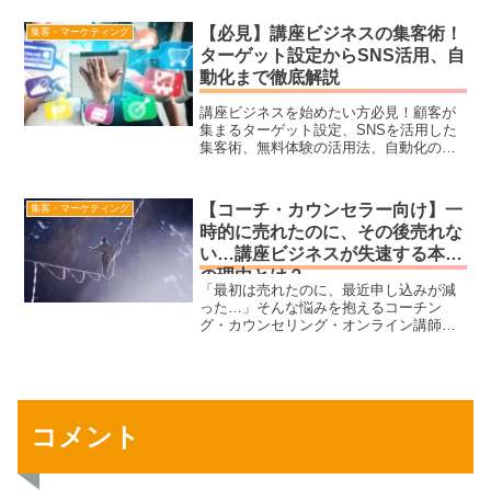
ないという視点から、共感されて売れる
発信・信頼を築くSNS活用法をわかりや
【必見】講座ビジネスの集客術！
集客・マーケティング
すく解説します！
ターゲット設定からSNS活用、自
動化まで徹底解説
講座ビジネスを始めたい方必見！顧客が
集まるターゲット設定、SNSを活用した
集客術、無料体験の活用法、自動化のポ
イントを徹底解説します。満席講座を実
現したい方はぜひご覧ください！
【コーチ・カウンセラー向け】一
集客・マーケティング
時的に売れたのに、その後売れな
い…講座ビジネスが失速する本当
の理由とは？
「最初は売れたのに、最近申し込みが減
った…」そんな悩みを抱えるコーチン
グ・カウンセリング・オンライン講師の
方へ。売上が安定しない本当の原因は、
「講座の価値がない」わけではなく、
「売れる仕組み」が整っていないことに
あります。本記事では、講座ビジネスの
売上が一時的に止まってしまう理由を徹
底分析し、安定した収益を確保するため
コメント
の具体的な戦略をご紹介します。SNS発
信の落とし穴、集客の流れを作る方法、
申し込みが増える仕組みの作り方など、