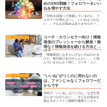
めのSNS戦略！フォロワー＆いい
ねを増やす方法
「SNSを頑張って投稿しているのに、フ
ォロワーが増えないし、いいねもつかな
い…」そんなお悩みはありませんか？特
に、コーチングやコンサルティング、カ
ウンセリングなどの講師業では、SNSを
活用した集客が重要です。しかし、ただ
コーチ・カウンセラー向け｜情報
集客・マーケティング
投稿を増やすだけではフォロワーもいい
発信のプレッシャーから解放！無
ねも増えません。本記事では、フォロワ
理なく情報発信を続ける方法と
ーが増えない本当の原因と、SNSで効果
的に集客するための戦略を徹底解説！タ
は？
ーゲット設定、価値のあるコンテンツの
「情報発信しなきゃいけないのはわかる
作り方、フォロワーとエンゲージメント
けど、毎日続けるのがしんどい…」と悩
を高める方法、いいねやコメントを増や
んでいませんか？特に、コーチ・コンサ
す具体策など、すぐに実践できるノウハ
ルタント・カウンセラー・占い師・料理
ウを紹介します。SNSの力を最大限に活
教室の先生など、講座ビジネスをされて
かし、ビジネスの成長につなげましょ
いる方にとって情報発信は重要。でも、
“いいね”がつくのに売れないの
集客・マーケティング
う！
忙しくてネタが思いつかず、投稿が続か
は、ファンじゃなくフォロワーだ
ないこともありますよね。本記事では、
からです
無理なく情報発信を継続するための仕組
み作りや、時短でラクに投稿できる方
法、予約投稿や自動化ツールを活用して
SNSで「いいね」はつくのに、なぜか売
効率的に集客する方法をご紹介します。
上にはつながらない…。そんなお悩みを
情報発信のプレッシャーから解放され、
抱えるオンライン講師や講座ビジネスを
ビジネスの成長につなげましょう！
している方へ。フォロワー＝ファンでは