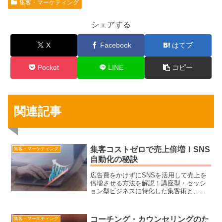
集客・マーケティング
シェアする
X
Facebook
はてブ
Pocket
LINE
コピー
関連記事
集客コストゼロで売上倍増！SNS
集客・マーケティング
自動化の秘訣
広告費をかけずにSNSを活用して売上を
倍増させる方法を解説！講座型・セッシ
ョン型ビジネスに特化した集客術と、自
動化ツールを使った効率的な仕組み作り
で安定的な集客を実現しましょう。
コーチング・カウンセリングのた
集客・マーケティング