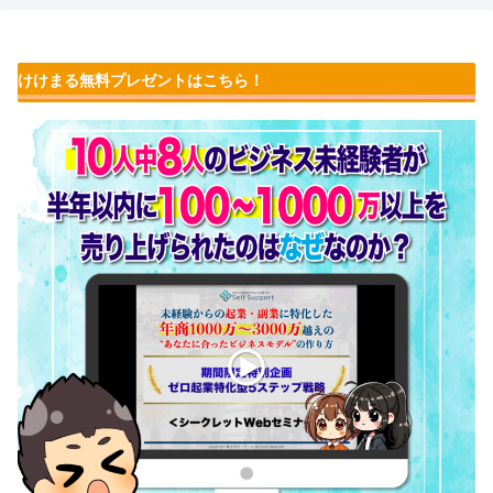
けけまる無料プレゼントはこちら！