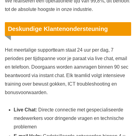
We realiseren een operationele tijd van 99,8%, dit behoort
tot de absolute hoogste in onze industrie.
Deskundige Klantenondersteuning
Het meertalige supportteam staat 24 uur per dag, 7
periodes per tijdspanne voor je paraat via live chat, email
en telefoon. Doorgaans worden aanvragen binnen 90 sec
beantwoord via instant chat. Elk teamlid volgt intensieve
training over bewust gokken, ICT troubleshooting en
bonusvoorwaarden.
Live Chat:
Directe connectie met gespecialiseerde
medewerkers voor dringende vragen en technische
problemen