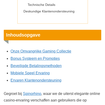
Technische Details
Deskundige Klantenondersteuning
Inhoudsopgave
Onze Omvangrijke Gaming Collectie
Bonus Systeem en Promoties
Beveiligde Betalingsmethoden
Mobiele Speel Ervaring
Ervaren Klantenondersteuning
Gegroet bij
Spinorhino
, waar we de uiterst elegante online
casino-ervaring verschaffen aan gebruikers die op