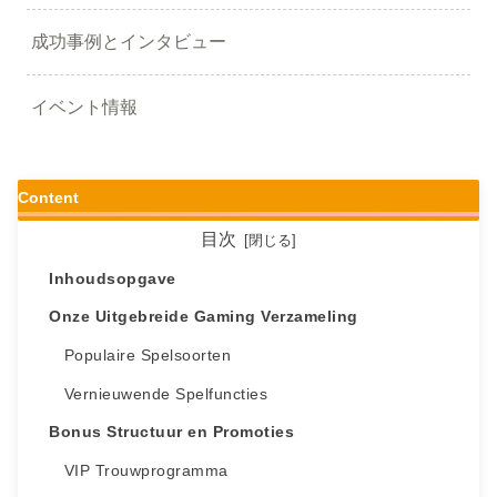
成功事例とインタビュー
イベント情報
Content
目次
Inhoudsopgave
Onze Uitgebreide Gaming Verzameling
Populaire Spelsoorten
Vernieuwende Spelfuncties
Bonus Structuur en Promoties
VIP Trouwprogramma