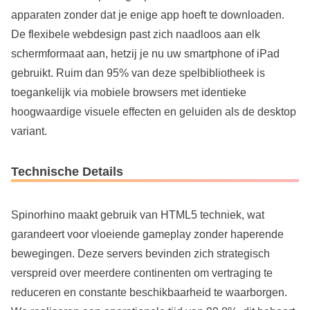
apparaten zonder dat je enige app hoeft te downloaden.
De flexibele webdesign past zich naadloos aan elk
schermformaat aan, hetzij je nu uw smartphone of iPad
gebruikt. Ruim dan 95% van deze spelbibliotheek is
toegankelijk via mobiele browsers met identieke
hoogwaardige visuele effecten en geluiden als de desktop
variant.
Technische Details
Spinorhino maakt gebruik van HTML5 techniek, wat
garandeert voor vloeiende gameplay zonder haperende
bewegingen. Deze servers bevinden zich strategisch
verspreid over meerdere continenten om vertraging te
reduceren en constante beschikbaarheid te waarborgen.