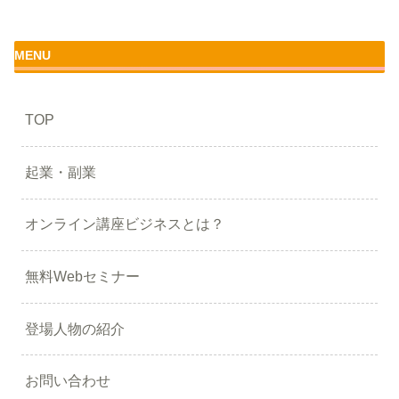
MENU
TOP
起業・副業
オンライン講座ビジネスとは？
無料Webセミナー
登場人物の紹介
お問い合わせ