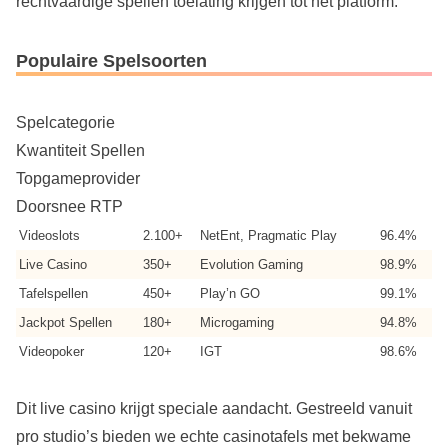
rechtvaardige spellen toelating krijgen tot het platform.
Populaire Spelsoorten
Spelcategorie
Kwantiteit Spellen
Topgameprovider
Doorsnee RTP
Videoslots
2.100+
NetEnt, Pragmatic Play
96.4%
Live Casino
350+
Evolution Gaming
98.9%
Tafelspellen
450+
Play’n GO
99.1%
Jackpot Spellen
180+
Microgaming
94.8%
Videopoker
120+
IGT
98.6%
Dit live casino krijgt speciale aandacht. Gestreeld vanuit
pro studio’s bieden we echte casinotafels met bekwame