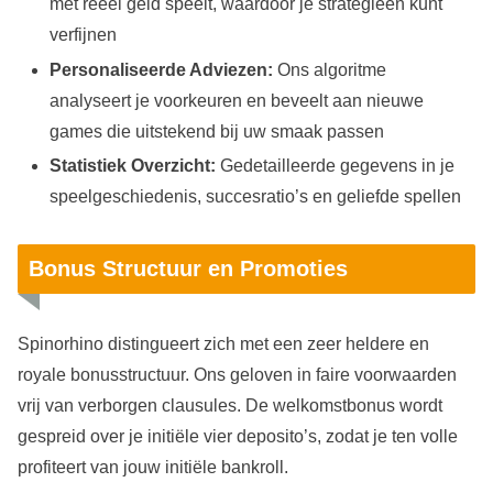
met reëel geld speelt, waardoor je strategieën kunt
verfijnen
Personaliseerde Adviezen:
Ons algoritme
analyseert je voorkeuren en beveelt aan nieuwe
games die uitstekend bij uw smaak passen
Statistiek Overzicht:
Gedetailleerde gegevens in je
speelgeschiedenis, succesratio’s en geliefde spellen
Bonus Structuur en Promoties
Spinorhino distingueert zich met een zeer heldere en
royale bonusstructuur. Ons geloven in faire voorwaarden
vrij van verborgen clausules. De welkomstbonus wordt
gespreid over je initiële vier deposito’s, zodat je ten volle
profiteert van jouw initiële bankroll.