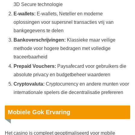
3D Secure technologie
E-wallets:
E-wallets, Neteller en moderne
oplossingen voor supersnel transacties vrij van
bankgegevens te delen
Bankoverschrijvingen:
Klassieke maar veilige
methode voor hogere bedragen met volledige
traceerbaarheid
Prepaid Vouchers:
Paysafecard voor gebruikers die
absolute privacy en budgetbeheer waarderen
Cryptovaluta:
Cryptocurrency en andere munten voor
internationale spelers die decentralisatie prefereren
Mobiele Gok Ervaring
Het casino is compleet geoptimaliseerd voor mobile