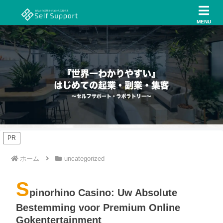
MENU
PR
ホーム
uncategorized
S
pinorhino Casino: Uw Absolute
Bestemming voor Premium Online
Gokentertainment