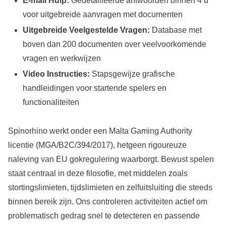
E-mail Hulp:
Gedetailleerde antwoorden binnen 4 u
voor uitgebreide aanvragen met documenten
Uitgebreide Veelgestelde Vragen:
Database met
boven dan 200 documenten over veelvoorkomende
vragen en werkwijzen
Video Instructies:
Stapsgewijze grafische
handleidingen voor startende spelers en
functionaliteiten
Spinorhino werkt onder een Malta Gaming Authority
licentie (MGA/B2C/394/2017), hetgeen rigoureuze
naleving van EU gokregulering waarborgt. Bewust spelen
staat centraal in deze filosofie, met middelen zoals
stortingslimieten, tijdslimieten en zelfuitsluiting die steeds
binnen bereik zijn. Ons controleren activiteiten actief om
problematisch gedrag snel te detecteren en passende