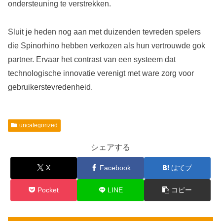
ondersteuning te verstrekken.
Sluit je heden nog aan met duizenden tevreden spelers
die Spinorhino hebben verkozen als hun vertrouwde gok
partner. Ervaar het contrast van een systeem dat
technologische innovatie verenigt met ware zorg voor
gebruikerstevredenheid.
uncategorized
シェアする
X
Facebook
はてブ
Pocket
LINE
コピー