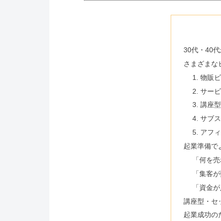
30代・40
さまざまな
1. 物販
2. サ
3. 講
4. サ
5. ア
起業準備で
「何を売
「集客が
「資金が
講座型・セ
起業成功の