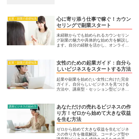
心に寄り添う仕事で稼ぐ！カウン
起業・副業の基礎知識
セリングで副業スタート
未経験からでも始められるカウンセリン
グ副業の魅力や具体的な始め方を解説し
ます。自分の経験を活かし、オンライン
で心に寄り添う仕事をスタートしません
か？成功の秘訣や集客のコツもご紹介！
女性のための起業ガイド：自分ら
起業・副業の基礎知識
しいビジネスをスタートする方法
起業や副業を始めたい女性に向けた完全
ガイド。自分らしいビジネスを見つける
方法や、講座型・セッション型ビジネス
モデルの魅力を解説。初めての起業でよ
くある悩みを解決し、収益を上げるため
のステップも詳しく紹介します。
あなただけの売れるビジネスの作
講座ビジネスの始め方
り方！ゼロから始めて大きな収益
を生む方法
ゼロから始めて大きな収益を生むビジネ
スの作り方を徹底解説。コーチング型や