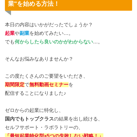
業"を始める方法！
本日の内容はいかがだったでしょうか？
起業
や
副業
を始めてみたい…。
でも
何からしたら良いのかがわからない
…。
そんなお悩みなありませんか？
この度たくさんのご要望をいただき、
期間限定
で
無料動画セミナー
を
配信することになりました♪
ゼロからの起業に特化し、
国内でもトップクラス
の結果を出し続ける、
セルフサポート・ラボラトリーの、
「最短起業特化型×5つの失敗しない戦略！」