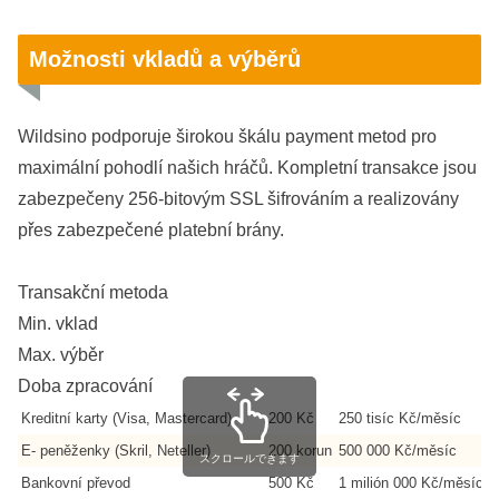
Možnosti vkladů a výběrů
Wildsino podporuje širokou škálu payment metod pro
maximální pohodlí našich hráčů. Kompletní transakce jsou
zabezpečeny 256-bitovým SSL šifrováním a realizovány
přes zabezpečené platební brány.
Transakční metoda
Min. vklad
Max. výběr
Doba zpracování
Kreditní karty (Visa, Mastercard)
200 Kč
250 tisíc Kč/měsíc
V
E- peněženky (Skril, Neteller)
200 korun
500 000 Kč/měsíc
V
スクロールできます
Bankovní převod
500 Kč
1 milión 000 Kč/měsíc
V