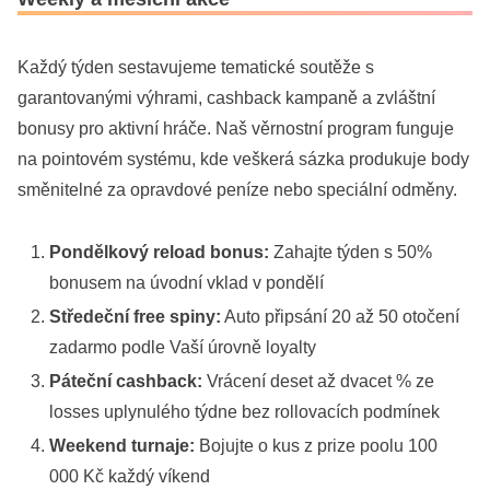
Každý týden sestavujeme tematické soutěže s
garantovanými výhrami, cashback kampaně a zvláštní
bonusy pro aktivní hráče. Naš věrnostní program funguje
na pointovém systému, kde veškerá sázka produkuje body
směnitelné za opravdové peníze nebo speciální odměny.
Pondělkový reload bonus:
Zahajte týden s 50%
bonusem na úvodní vklad v pondělí
Středeční free spiny:
Auto připsání 20 až 50 otočení
zadarmo podle Vaší úrovně loyalty
Páteční cashback:
Vrácení deset až dvacet % ze
losses uplynulého týdne bez rollovacích podmínek
Weekend turnaje:
Bojujte o kus z prize poolu 100
000 Kč každý víkend