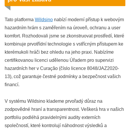
Tato platforma
Wildsino
nabízí moderní přístup k webovým
hazardním hrám s zaměřením na úroveň, ochranu a user
komfort. Rozhodovali jsme se zkonstruovat prostředí, které
kombinuje prvotřídní technologie s vstřícným přístupem ke
kterémukoli hráči bez ohledu na jeho praxi. Nabízíme
certifikovanou licenci udělenou Úřadem pro supervizi
hazardních her v Curação (číslo licence 8048/JAZ2020-
13), což garantuje čestné podmínky a bezpečnost vašich
financí.
V systému Wildsino klademe prvořadý důraz na
zodpovědné hraní a transparentnost. Veškerá hra v našich
portfoliu podléhá pravidelnými audity externích
společností, které kontrolují náhodnost výsledků a