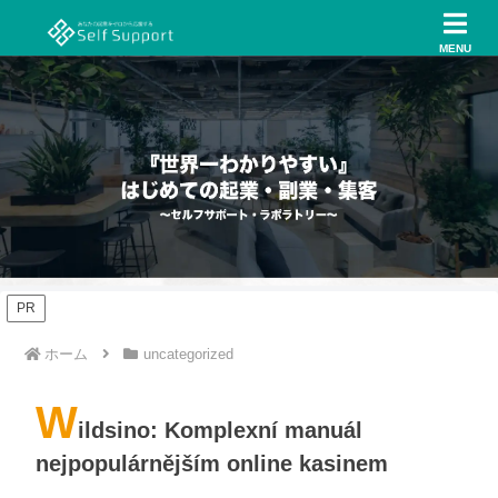
MENU
PR
ホーム
uncategorized
W
ildsino: Komplexní manuál
nejpopulárnějším online kasinem