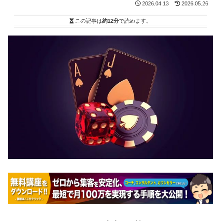
2026.04.13
2026.05.26
この記事は
約12分
で読めます。