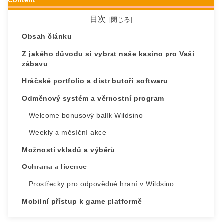
Content
目次
Obsah článku
Z jakého důvodu si vybrat naše kasino pro Vaši
zábavu
Hráčské portfolio a distributoři softwaru
Odměnový systém a věrnostní program
Welcome bonusový balík Wildsino
Weekly a měsíční akce
Možnosti vkladů a výběrů
Ochrana a licence
Prostředky pro odpovědné hraní v Wildsino
Mobilní přístup k game platformě