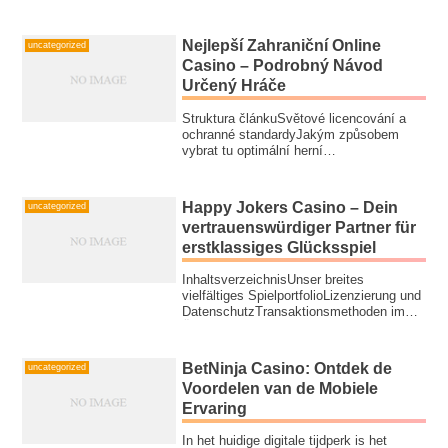
PlatformáchTransakční Metody a
Platební...
Nejlepší Zahraniční Online
uncategorized
Casino – Podrobný Návod
Určený Hráče
Struktura článkuSvětové licencování a
ochranné standardyJakým způsobem
vybrat tu optimální herní
platformuPlatební alter...
Happy Jokers Casino – Dein
uncategorized
vertrauenswürdiger Partner für
erstklassiges Glücksspiel
InhaltsverzeichnisUnser breites
vielfältiges SpielportfolioLizenzierung und
DatenschutzTransaktionsmethoden im
Übersicht...
BetNinja Casino: Ontdek de
uncategorized
Voordelen van de Mobiele
Ervaring
In het huidige digitale tijdperk is het