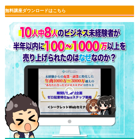
無料講座ダウンロードはこちら