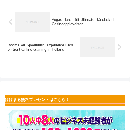
Vegas Hero: Ditt Ultimate Håndbok til
Casinoopplevelsen
BoomsBet Speelhuis: Uitgebreide Gids
omtrent Online Gaming in Holland
けけまる無料プレゼントはこちら！