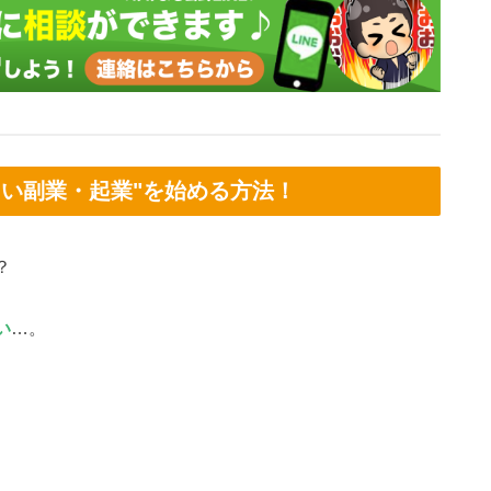
しい副業・起業"を始める方法！
？
い
…。