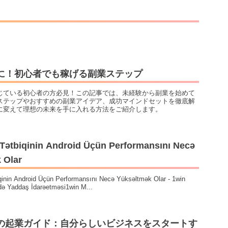
に！初心者でも稼げる副業ステップ
じている初心者の方必見！この記事では、未経験から副業を始めて
ステップやおすすめの副業アイデア、成功マインドセットを徹底解
に変えて理想の未来を手に入れる方法をご紹介します。
 Tətbiqinin Android Üçün Performansını Necə
 Olar
qinin Android Üçün Performansını Necə Yüksəltmək Olar - 1win
də Yaddaş İdarəetməsi1win M...
の起業ガイド：自分らしいビジネスをスタートす