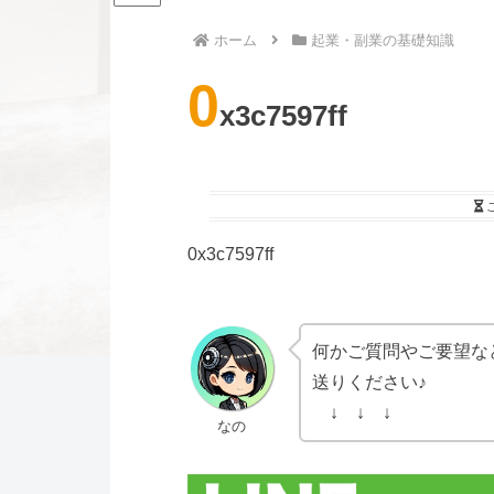
ホーム
起業・副業の基礎知識
0
x3c7597ff
0x3c7597ff
何かご質問やご要望な
送りください♪
↓ ↓ ↓
なの