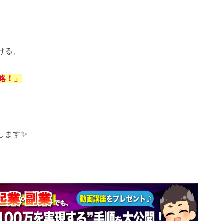
ける、
略！」
します✨