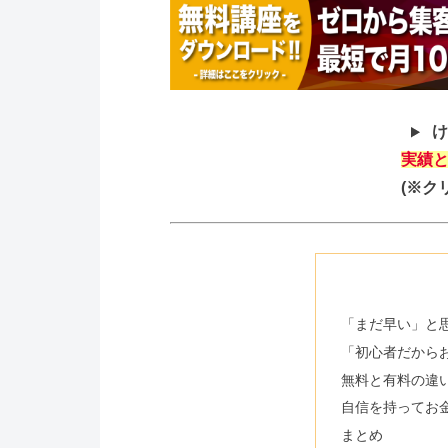
け
実績と
(※ク
「まだ早い」と
「初心者だから
無料と有料の違
自信を持ってお
まとめ