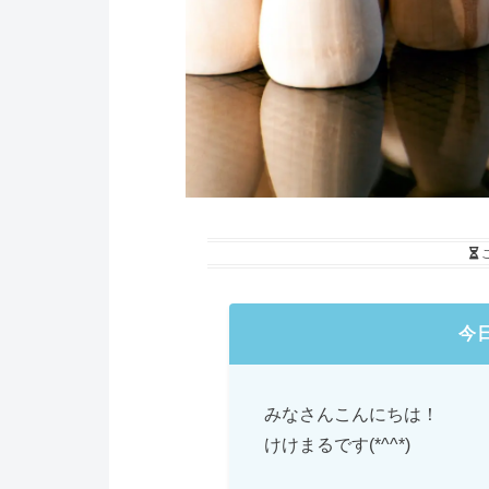
今
みなさんこんにちは！
けけまるです(*^^*)