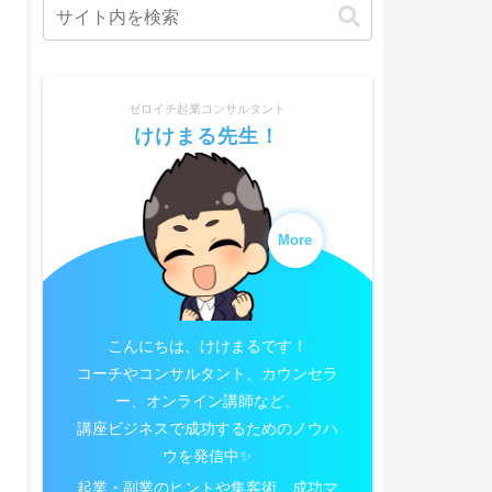
ゼロイチ起業コンサルタント
けけまる先生！
More
こんにちは、けけまるです！
コーチやコンサルタント、カウンセラ
ー、オンライン講師など、
講座ビジネスで成功するためのノウハ
ウを発信中✨
起業・副業のヒントや集客術、成功マ