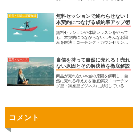
未経験からでも安心して取り組める内容
です。
無料セッションで終わらせない！
起業・副業の基礎知識
本契約につなげる成約率アップ術
無料セッションや体験レッスンをやって
も、本契約につながらない…そんなお悩
みを解決！コーチング・カウンセリン
グ・教室ビジネスで、成約率を劇的にア
ップさせる方法を解説します。無料セッ
ションで終わらせないための流れ・トー
自信を持って自然に売れる！売れ
営業・セールス
ク術・心理学を活用し、無理なく契約に
ない原因とその解決策を徹底解説
つなげるコツを学びましょう！
商品が売れない本当の原因を解明し、自
然に売れる考え方を徹底解説！コーチン
グ型・講座型ビジネスに挑戦している方
へ、販売活動が相手の幸せにつながるマ
インドセットと具体的な解決策をお届け
します。
コメント