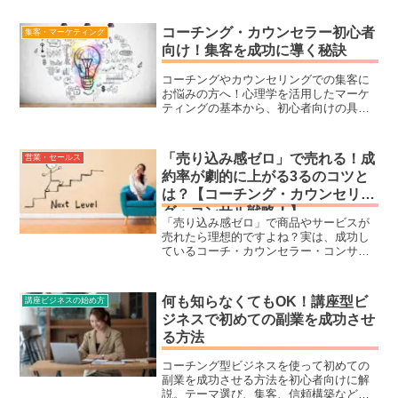
かもしれません。本記事では、コーチ・
カウンセラーが講座ビジネスで失敗しが
コーチング・カウンセラー初心者
集客・マーケティング
ちな3つの落とし穴を解説し、成功するた
向け！集客を成功に導く秘訣
めのポイントを詳しくお伝えします。こ
れから講座を作る方も、すでに運営して
コーチングやカウンセリングでの集客に
いる方も必見です！
お悩みの方へ！心理学を活用したマーケ
ティングの基本から、初心者向けの具体
的な集客手法まで徹底解説。ターゲット
設定、SNS活用、無料体験の提供、ブロ
グの書き方、プロダクトローンチなど、
「売り込み感ゼロ」で売れる！成
営業・セールス
成果を上げる秘訣が満載です。初心者で
約率が劇的に上がる3るのコツと
もわかりやすく、実践しやすい内容で、
は？【コーチング・カウンセリン
あなたのビジネスを成功に導きます。今
すぐ読んで、最初の一歩を踏み出しまし
グ・コンサル戦略！】
ょう！
「売り込み感ゼロ」で商品やサービスが
売れたら理想的ですよね？実は、成功し
ているコーチ・カウンセラー・コンサル
タントは「売り込まずに売れる」仕組み
を持っています。この記事では、成約率
を劇的に上げるための心理的アプローチ
何も知らなくてもOK！講座型ビ
講座ビジネスの始め方
や、お客様が自ら「買いたい」と思うセ
ジネスで初めての副業を成功させ
ールス戦略を徹底解説！営業が苦手な方
る方法
でも実践できる「売り込まないのに売れ
る」3つのコツを紹介します。無理なプッ
シュをせず、自然に売れる流れを作りた
コーチング型ビジネスを使って初めての
いなら、今すぐチェックしてください！
副業を成功させる方法を初心者向けに解
説。テーマ選び、集客、信頼構築など、