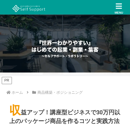
MENU
PR
ホーム
商品構築・ポジショニング
収
益アップ！講座型ビジネスで30万円以
上のパッケージ商品を作るコツと実践方法