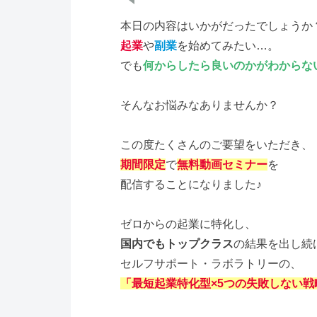
本日の内容はいかがだったでしょうか
起業
や
副業
を始めてみたい…。
でも
何からしたら良いのかがわからな
そんなお悩みなありませんか？
この度たくさんのご要望をいただき、
期間限定
で
無料動画セミナー
を
配信することになりました♪
ゼロからの起業に特化し、
国内でもトップクラス
の結果を出し続
セルフサポート・ラボラトリーの、
「最短起業特化型×5つの失敗しない戦