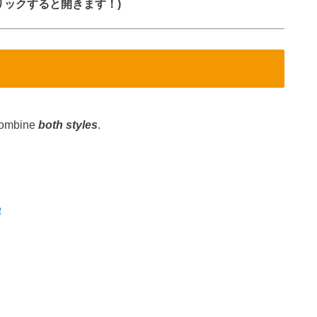
リックすると開きます！)
combine
both styles
.
e