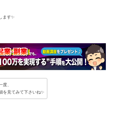
します✨
一度、
細を見てみて下さいね✨