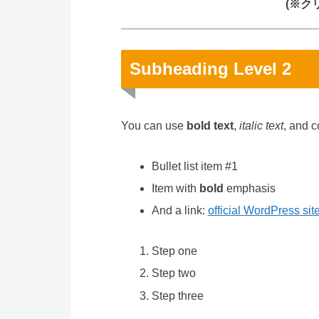
(※ク
Subheading Level 2
You can use
bold text
,
italic text
, and 
Bullet list item #1
Item with
bold
emphasis
And a link:
official WordPress sit
Step one
Step two
Step three