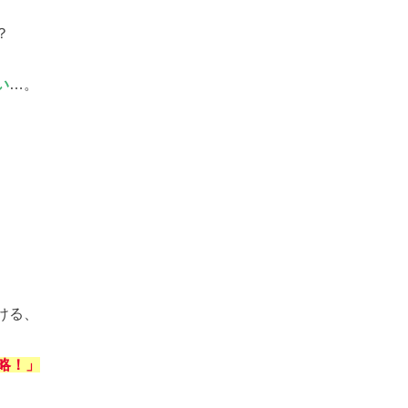
？
い
…。
ける、
略！」