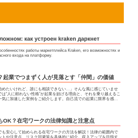
ложном: как устроен kraken даркнет
особенностях работы маркетплейса Kraken, его возможностях и
асного входа на платформу.
？起業でつまずく人が見落とす「仲間」の価値
始めたいけれど、誰にも相談できない…」そんな風に感じていませ
では“人に頼れない性格”が起業を妨げる理由と、それを乗り越えるこ
一気に加速した実例をご紹介します。自己流での起業に限界を感じ
ビジネスやコーチングで成果を出したい方にぴったりの内容です！
もOK？在宅ワークの法律知識と注意点
でも安心して始められる在宅ワークの方法を解説！法律の範囲内で
ントや注意点、リスク回避策を具体的に紹介。収入アップを目指す