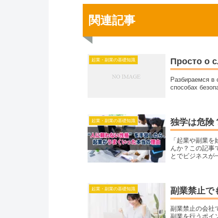
関連記事
Просто о с
起業・副業の基礎知識
Разбираемся в 
способах безоп
独学は危険
起業・副業の基礎知識
「起業や副業を
んか？この記事
とでビジネスが
ている方、講座
副業禁止で
起業・副業の基礎知識
副業禁止の会社
副業を行うポイ