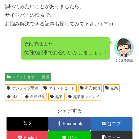
調べてみたいことがありましたら、
サイドバーの検索で、
お悩み解決できる記事も探してみて下さい(o^^o)
それではまた、
次回の記事でお会いいたしましょう！
けけまる先生
マインドセット・習慣
ポジティブ思考
マインドセット
不安解消
副業
成功
自己成長
起業
起業家マインド
シェアする
X
Facebook
はてブ
Pocket
LINE
コピー