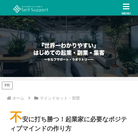
MENU
PR
ホーム
マインドセット・習慣
不
安に打ち勝つ！起業家に必要なポジテ
ィブマインドの作り方