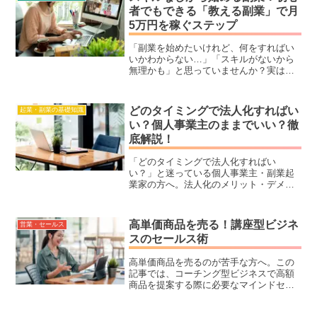
者でもできる「教える副業」で月
5万円を稼ぐステップ
「副業を始めたいけれど、何をすればい
いかわからない…」「スキルがないから
無理かも」と思っていませんか？実は、
あなたがすでに持っている知識や経験を
活かせば、すぐに収益化できる方法があ
ります！本記事では「教えられること」
どのタイミングで法人化すればい
起業・副業の基礎知識
を見つけ、副業として収益化する方法を
い？個人事業主のままでいい？徹
詳しく解説！初心者でも簡単に始められ
底解説！
るオンライン講師のステップや、失敗し
ないポイントも紹介します。講座ビジネ
ス、コーチング、カウンセリング、副
「どのタイミングで法人化すればい
業、在宅ワークに興味がある方必見！あ
い？」と迷っている個人事業主・副業起
なたのスキルをお金に変える方法を学び
業家の方へ。法人化のメリット・デメリ
ましょう！
ット、年間利益600万円が目安と言われる
理由、法人化すべきベストなタイミング
を徹底解説！法人化の手続きや費用、節
高単価商品を売る！講座型ビジネ
営業・セールス
税効果、社会的信用の違いまで詳しく解
スのセールス術
説します。また「個人事業主のままの方
が得なケース」や「法人化を焦るべきで
高単価商品を売るのが苦手な方へ。この
はない理由」も紹介。最初は個人事業主
記事では、コーチング型ビジネスで高額
でOK！まずは行動を起こし、利益が出て
商品を提案する際に必要なマインドセッ
から法人化を考えましょう！
トやセールスの具体的なコツを解説。販
売活動を通じてお客様の幸せをサポート