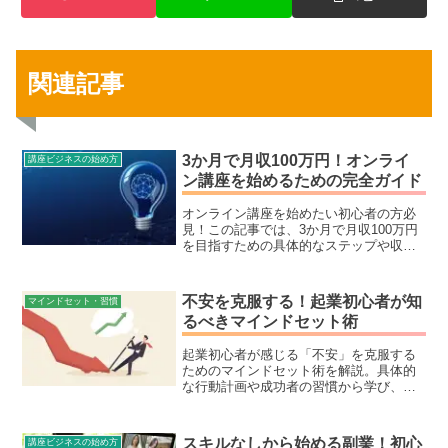
関連記事
3か月で月収100万円！オンライ
講座ビジネスの始め方
ン講座を始めるための完全ガイド
オンライン講座を始めたい初心者の方必
見！この記事では、3か月で月収100万円
を目指すための具体的なステップや収益
化の秘訣を詳しく解説します。
不安を克服する！起業初心者が知
マインドセット・習慣
るべきマインドセット術
起業初心者が感じる「不安」を克服する
ためのマインドセット術を解説。具体的
な行動計画や成功者の習慣から学び、不
安をエネルギーに変えて挑戦できる力を
養いましょう。この記事で起業成功への
一歩を踏み出せます。
スキルなしから始める副業！初心
講座ビジネスの始め方