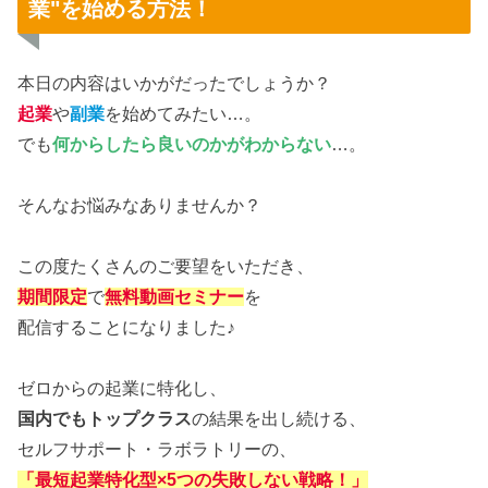
業"を始める方法！
本日の内容はいかがだったでしょうか？
起業
や
副業
を始めてみたい…。
でも
何からしたら良いのかがわからない
…。
そんなお悩みなありませんか？
この度たくさんのご要望をいただき、
期間限定
で
無料動画セミナー
を
配信することになりました♪
ゼロからの起業に特化し、
国内でもトップクラス
の結果を出し続ける、
セルフサポート・ラボラトリーの、
「最短起業特化型×5つの失敗しない戦略！」