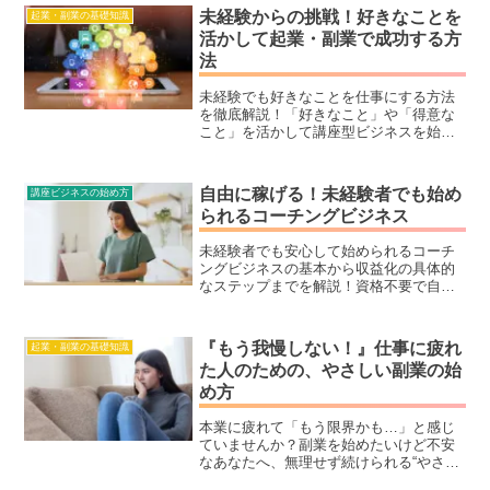
未経験からの挑戦！好きなことを
起業・副業の基礎知識
活かして起業・副業で成功する方
法
未経験でも好きなことを仕事にする方法
を徹底解説！「好きなこと」や「得意な
こと」を活かして講座型ビジネスを始め
る具体的なステップや、成功のためのマ
インドセットをわかりやすく解説しま
す。未経験から最短で成功を目指す方必
自由に稼げる！未経験者でも始め
講座ビジネスの始め方
見です！
られるコーチングビジネス
未経験者でも安心して始められるコーチ
ングビジネスの基本から収益化の具体的
なステップまでを解説！資格不要で自由
に稼げる魅力的なビジネスモデルを徹底
解説します。
『もう我慢しない！』仕事に疲れ
起業・副業の基礎知識
た人のための、やさしい副業の始
め方
本業に疲れて「もう限界かも…」と感じ
ていませんか？副業を始めたいけど不安
なあなたへ、無理せず続けられる“やさし
い副業”の始め方を解説します。会社員で