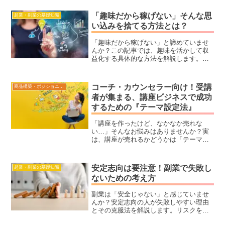
も安心して始められる在宅副業の選び
方、ステップ、注意点を初心者向けにご
「趣味だから稼げない」そんな思
起業・副業の基礎知識
紹介します。
い込みを捨てる方法とは？
「趣味だから稼げない」と諦めていませ
んか？この記事では、趣味を活かして収
益化する具体的な方法を解説します。講
座型・セッション型ビジネスモデルの魅
力や初心者でもできる5つのステップ、成
功事例を紹介。趣味を仕事に変えたい方
コーチ・カウンセラー向け！受講
商品構築・ポジショニング
必見！
者が集まる、講座ビジネスで成功
するための『テーマ設定法』
「講座を作ったけど、なかなか売れな
い…」そんなお悩みはありませんか？実
は、講座が売れるかどうかは「テーマ選
び」で決まります！この記事では、売れ
る講座と売れない講座の違い、ニーズを
満たすテーマの選び方、ターゲット設定
安定志向は要注意！副業で失敗し
起業・副業の基礎知識
の重要性、そしてすぐに使えるリサーチ
ないための考え方
方法を詳しく解説します。特にオンライ
ン講師や講座ビジネスを始めたばかりの
副業は「安全じゃない」と感じていませ
方、受講者が集まらず困っている方必
んか？安定志向の人が失敗しやすい理由
見！あなたの講座を「売れる講座」に変
とその克服法を解説します。リスクを最
える秘訣を今すぐチェックしてみましょ
小限に抑え、成功するためのマインドセ
う！