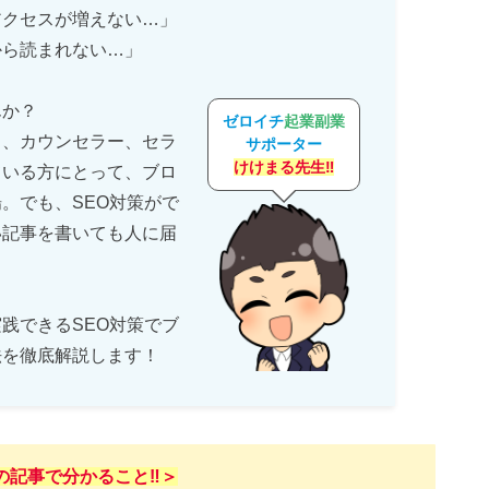
アクセスが増えない…」
から読まれない…」
んか？
ゼロイチ
起業副業
ト、カウンセラー、セラ
サポーター
けけまる先生‼
ている方にとって、ブロ
。でも、SEO対策がで
い記事を書いても人に届
践できるSEO対策でブ
法を徹底解説します！
の記事で分かること‼️＞