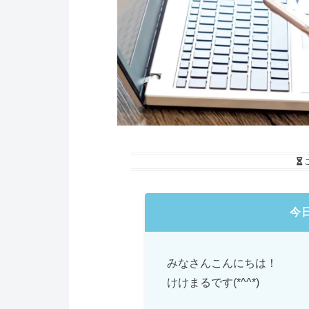
今
みなさんこんにちは！
けけまるです(*^^*)