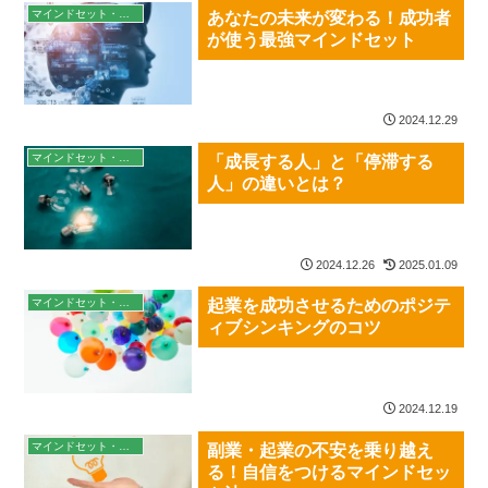
マインドセット・習慣
あなたの未来が変わる！成功者
が使う最強マインドセット
2024.12.29
マインドセット・習慣
「成長する人」と「停滞する
人」の違いとは？
2024.12.26
2025.01.09
マインドセット・習慣
起業を成功させるためのポジテ
ィブシンキングのコツ
2024.12.19
マインドセット・習慣
副業・起業の不安を乗り越え
る！自信をつけるマインドセッ