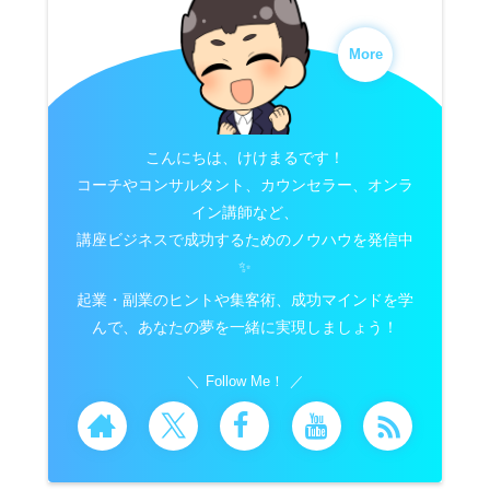
More
こんにちは、けけまるです！
コーチやコンサルタント、カウンセラー、オンラ
イン講師など、
講座ビジネスで成功するためのノウハウを発信中
✨
起業・副業のヒントや集客術、成功マインドを学
んで、あなたの夢を一緒に実現しましょう！
Follow Me！