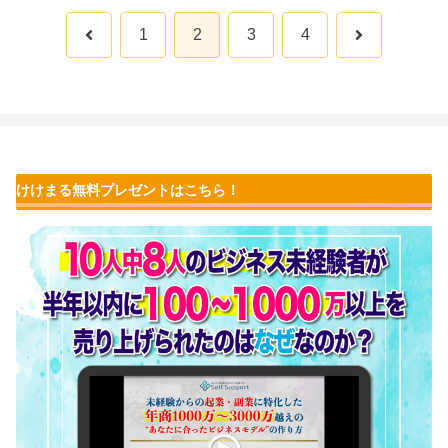
前
次
1
2
3
4
へ
へ
けけまる無料プレゼントはこちら！