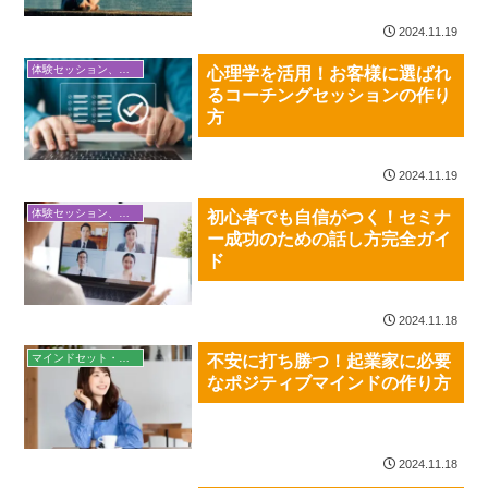
2024.11.19
体験セッション、セミナー構築・ビジネス心理学
心理学を活用！お客様に選ばれ
るコーチングセッションの作り
方
2024.11.19
体験セッション、セミナー構築・ビジネス心理学
初心者でも自信がつく！セミナ
ー成功のための話し方完全ガイ
ド
2024.11.18
マインドセット・習慣
不安に打ち勝つ！起業家に必要
なポジティブマインドの作り方
2024.11.18