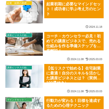
起業・副業の基礎知識
起業初期に必要なマインドセッ
ト！成功者に学ぶ考え方のヒン
ト
2024.11.18
講座ビジネスの始め方
コーチ・カウンセラー必見！初
めての講座ビジネスで、売れる
仕組みを作る準備ステップを徹
底解説！
2024.11.08
2025.03.03
講座ビジネスの始め方
【低リスクで始める】在宅副業
に最適！自分のスキルを活かし
た講座ビジネスとは？（実例
100選付き）
2024.11.08
2025.03.03
マインドセット・習慣
行動力が変わる！目標を達成す
るための心理テクニック