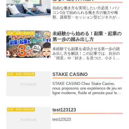
自由な働き方を実現したい方必見！パソ
コン1台で始められる働き方の魅力や種
類、講座型・セッション型ビジネスが初
心者に最適な理由、成功するための具体
的ステップを徹底解説します。これから
の時代に合った働き方を一緒に学びまし
未経験から始める！副業・起業の
起業・副業の基礎知識
ょう！
第一歩の踏み出し方
未経験でも副業を成功させる第一歩の踏
み出し方を解説！この記事では、自分の
「得意」や「好き」を見つけ、小さく始
められる副業アイデアや行動するための
具体的なステップを紹介します。初心者
必見の内容です！
STAKE CASINO
起業・副業の基礎知識
STAKE CASINO Chez Stake Casino,
nous proposons une expérience de jeu en
ligne moderne, fluide et pensée pour les
joueurs en France. Nous...
test123123
起業・副業の基礎知識
test123123