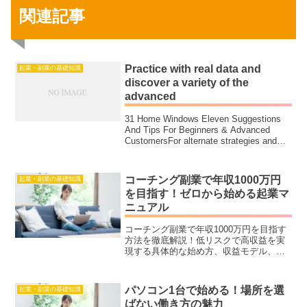
関連記事
Practice with real data and
起業・副業の基礎知識
discover a variety of the
advanced
31 Home Windows Eleven Suggestions
And Tips For Beginners & Advanced
CustomersFor alternate strategies and
more informat...
コーチング副業で年収1000万円
起業・副業の基礎知識
を目指す！ゼロから始める起業マ
ニュアル
コーチング副業で年収1000万円を目指す
方法を徹底解説！低リスクで高収益を実
現する具体的な始め方、収益モデル、初
心者でも成功するマインドセットをわか
りやすく紹介します。初めての方でも安
心のステップバイステップガイドです。
パソコン1台で始める！場所を選
起業・副業の基礎知識
ばない働き方の魅力