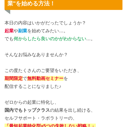
業"を始める方法！
本日の内容はいかがだったでしょうか？
起業
や
副業
を始めてみたい…。
でも
何からしたら良いのかがわからない
…。
そんなお悩みなありませんか？
この度たくさんのご要望をいただき、
期間限定
で
無料動画セミナー
を
配信することになりました♪
ゼロからの起業に特化し、
国内でもトップクラス
の結果を出し続ける、
セルフサポート・ラボラトリーの、
「最短起業特化型×5つの失敗しない戦略！」