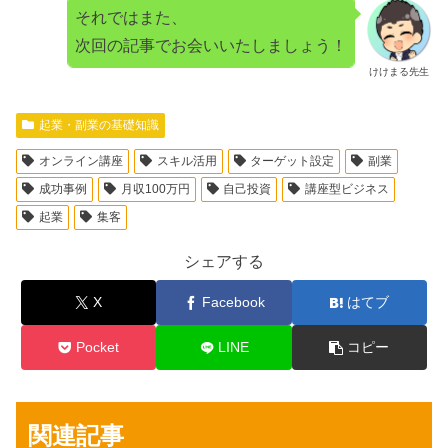
それではまた、
次回の記事でお会いいたしましょう！
けけまる先生
起業・副業の基礎知識
オンライン講座
スキル活用
ターゲット設定
副業
成功事例
月収100万円
自己投資
講座型ビジネス
起業
集客
シェアする
X
Facebook
はてブ
Pocket
LINE
コピー
関連記事