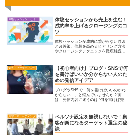
体験セッションから売上を生む！
体験セッション、セミナー構築・ビジネス心理学
成約率を上げるクロージングのコ
ツ
体験セッションが成約に繋がらない原因
と改善策、信頼を高めるヒアリング方法
やクロージングテクニックを徹底解説！
コーチング・カウンセリング・オンライ
ン講師業の方に必見の成約率アップの秘
訣を紹介します。
【初心者向け】ブログ・SNSで何
集客・マーケティング
を書けばいいか分からない人のた
めの発信アイデア
ブログやSNSで「何を書けばいいのかわ
からない…」と悩んでいませんか？実
は、発信内容に迷うのは “何を書けば売れ
るのか” という視点で考えてしまうから。
本記事では、初心者でも簡単に発信でき
る 見込み客に響く投稿ネタ や、SNSとブ
ペルソナ設定を無視しないで！集
集客・マーケティング
ログの効果的な使い分け、ネタ切れを防
客が楽になるターゲット選定の秘
ぐアイデアなどを詳しく解説！「どんな
訣
投稿をすれば反応がもらえるのか？」
「継続的に発信するには？」といった悩