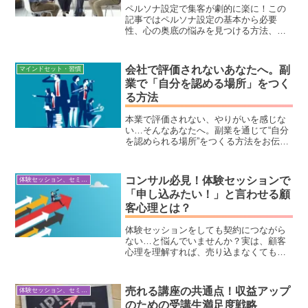
みも解決します。これを読めば、あなた
ペルソナ設定で集客が劇的に楽に！この
の発信が 集客につながる価値あるコンテ
記事ではペルソナ設定の基本から必要
ンツ に変わるはず！SNSやブログを活用
性、心の奥底の悩みを見つける方法、日
してビジネスを成長させたい方は必見で
常生活の心情を深く理解するコツを徹底
す。
解説します。理想のお客様像を明確にし
てビジネスを加速させましょう！
会社で評価されないあなたへ。副
マインドセット・習慣
業で「自分を認める場所」をつく
る方法
本業で評価されない、やりがいを感じな
い…そんなあなたへ。副業を通じて“自分
を認められる場所”をつくる方法をお伝え
します。自己肯定感を高め、自分らしい
働き方を見つけたい方必見！副業初心者
にも安心の始め方も解説しています。
コンサル必見！体験セッションで
体験セッション、セミナー構築・ビジネス心理学
「申し込みたい！」と言わせる顧
客心理とは？
体験セッションをしても契約につながら
ない…と悩んでいませんか？実は、顧客
心理を理解すれば、売り込まなくても自
然と「申し込みたい！」と思われる流れ
を作れます。本記事では、コーチング・
カウンセリング・コンサルティングの成
売れる講座の共通点！収益アップ
体験セッション、セミナー構築・ビジネス心理学
約率を劇的に上げる秘訣を解説！成功事
のための受講生満足度戦略
例も紹介しながら、今すぐ実践できる具