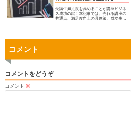
体的な方法をお伝えします。無料セッシ
受講生満足度を高めることが講座ビジネ
ョンの成果を最大化したい方は必見！
ス成功の鍵！本記事では、売れる講座の
共通点、満足度向上の具体策、成功事例
を紹介。収益アップを目指す講師必見の
内容です。
コメント
コメントをどうぞ
コメント
※