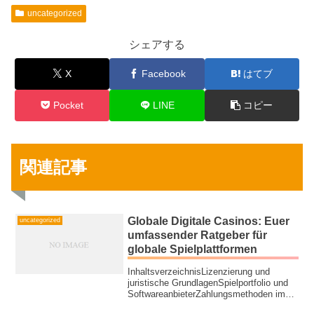
uncategorized
シェアする
X
Facebook
はてブ
Pocket
LINE
コピー
関連記事
Globale Digitale Casinos: Euer
uncategorized
umfassender Ratgeber für
globale Spielplattformen
InhaltsverzeichnisLizenzierung und
juristische GrundlagenSpielportfolio und
SoftwareanbieterZahlungsmethoden im
internat...