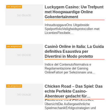
Luckygem Casino: Uw Trefpunt
uncategorized
met Hoogwaardige Online
Gokentertainment
InhoudsopgaveOns Uitgebreide
SpelportfolioVeiligheidsprotocollen met
LicentiesFlexibele
BetalingsoptiesKlantenservice di...
Casinò Online in Italia: La Guida
uncategorized
definitiva Esaustiva per
Divertirsi in Modo protetto
Indice del ContenutoNormativa e
Regolamentazione del Gaming
OnlineFattori per Selezionare una
Piattaforma AffidabileSist...
Chicken Road – Das Spiel: Das
uncategorized
echte Perfekte Casino-
Abenteuer gedacht für
Strategen und Glückspilze
ÜbersichtDie Außergewöhnliche
SpielmechanikErfolgsstrategien und