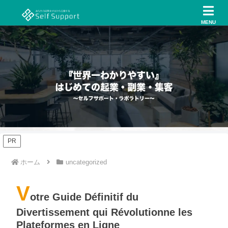
MENU
PR
ホーム
uncategorized
V
otre Guide Définitif du
Divertissement qui Révolutionne les
Plateformes en Ligne