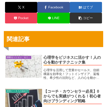
X
Facebook
はてブ
Pocket
LINE
コピー
関連記事
心理学をビジネスに活かす！人の
体験セッション、セミナー構築・ビジネス心理学
心を動かすテクニック集
心理学を活用して営業やセールス、信頼
構築を効率化！フットインザドア、返報
性、希少性の法則など、人の心を動かす
実践的なテクニックを初心者向けに詳し
く解説します。成果を上げたいビジネス
パーソン必見の記事です！
【コーチ・カウンセラー必見】0
講座ビジネスの始め方
からでも実績がつくれる！初心者
向けブランディング戦略