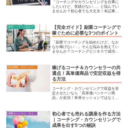
「コーチングやカウンセリングを仕事に
したいけど、実績がない…」と悩んでい
ませんか？初心者でも大丈夫！本記事で
は、実績ゼロからでも「選ばれるコー
チ・カウンセラー」になるためのブラン
ディング戦略を解説します。プロフィー
【完全ガイド】副業コーチングで
講座ビジネスの始め方
ルの作り方、SNSやブログを活用した情
稼ぐために必要な3つのポイント
報発信のコツ、ターゲット設定と差別化
の方法、体験セッションを活用した実績
「副業でコーチングを始めたけど、なか
の作り方まで、実践的な方法を詳しく紹
なか稼げない…」そんな悩みを抱えてい
介。コーチング・カウンセリングで成功
ませんか？コーチングビジネスで成功す
したいなら、今すぐチェック！
るためには、スキルだけでなく「売れる
仕組み」を作ることが重要です。本記事
では、副業コーチングで稼ぐために必要
稼げるコーチ＆カウンセラーの共
商品構築・ポジショニング
な3つのポイントを解説！ターゲット設定
通点！高単価商品で安定収益を得
のコツ、無料セッションで終わらせない
る方法
ための戦略、SNS集客＋LINEやメルマガ
を活用した「信頼構築」の仕組みを詳し
く紹介します。初心者でも月収10万円を
コーチング・カウンセリングで収益を安
目指せる具体的な手順を学びたい方は、
定させたいなら「高単価パッケージ商
ぜひチェックしてください！
品」が必須！単発セッションではなく、
継続型で価値を最大化する商品の作り方
を徹底解説します。売れるパッケージ設
計、価格設定、ブランディング戦略まで
初心者でも売れる講座を作る方法
体験セッション、セミナー構築・ビジネス心理学
詳しく解説。これから高単価商品を作り
｜コーチング・カウンセリングで
たい方は必見！
成果を出す5つの秘訣